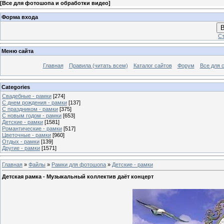
[
Все для фотошопа и обработки видео
]
Форма входа
В
Ст
Меню сайта
Главная
Правила (читать всем)
Каталог сайтов
Форум
Все для 
Categories
Свадебные - рамки
[274]
С днем рождения - рамки
[137]
С праздником - рамки
[375]
С новым годом - рамки
[653]
Детские - рамки
[1581]
Романтические - рамки
[517]
Цветочные - рамки
[960]
Отдых - рамки
[139]
Другие - рамки
[1571]
Главная
»
Файлы
»
Рамки для фотошопа
»
Детские - рамки
Детская рамка - Музыкальный коллектив даёт концерт