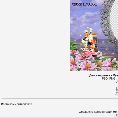
Детская рамка - Му
PSD, PNG | 
А
С
С
С
Всего комментариев
:
0
Добавлять комментарии могу
[
Р