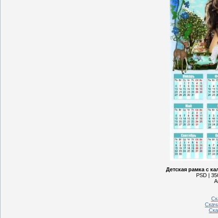
Детская рамка с к
PSD | 35
А
Ск
Скача
Ска