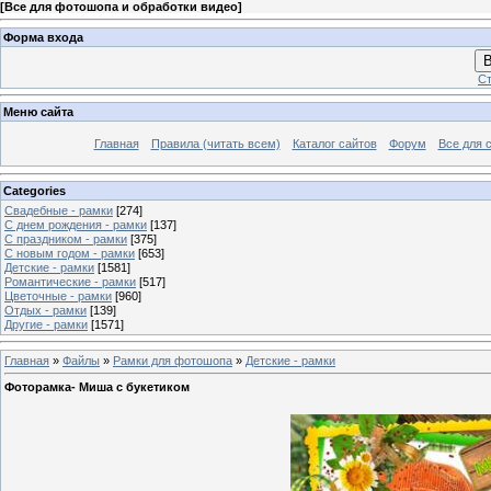
[
Все для фотошопа и обработки видео
]
Форма входа
В
Ст
Меню сайта
Главная
Правила (читать всем)
Каталог сайтов
Форум
Все для 
Categories
Свадебные - рамки
[274]
С днем рождения - рамки
[137]
С праздником - рамки
[375]
С новым годом - рамки
[653]
Детские - рамки
[1581]
Романтические - рамки
[517]
Цветочные - рамки
[960]
Отдых - рамки
[139]
Другие - рамки
[1571]
Главная
»
Файлы
»
Рамки для фотошопа
»
Детские - рамки
Фоторамка- Миша с букетиком