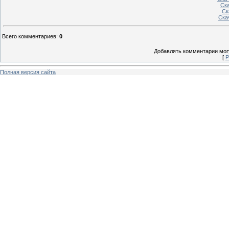
Ск
Ск
Ска
Всего комментариев
:
0
Добавлять комментарии могу
[
Р
Полная версия сайта