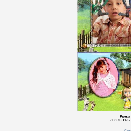
Рамки 
2 PSD+2 PNG | 
Ска