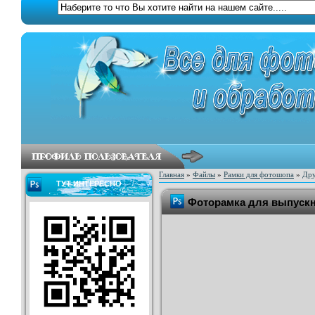
Главная
»
Файлы
»
Рамки для фотошопа
»
Дру
ТУТ ИНТЕРЕСНО
Фоторамка для выпускни