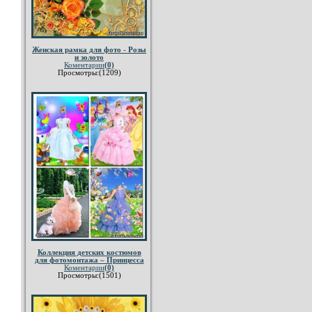
Женская рамка для фото - Розы
и золото
Коментарии
(0)
Просмотры:(1209)
Коллекция детских костюмов
для фотомонтажа – Принцесса
Коментарии
(0)
Просмотры:(1501)