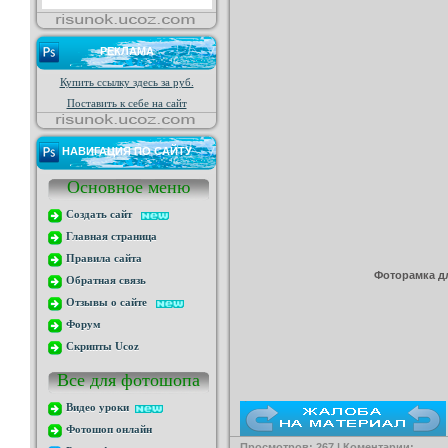
РЕКЛАМА
Купить ссылку здесь за
руб.
Поставить к себе на сайт
НАВИГАЦИЯ ПО САЙТУ
Основное меню
Создать сайт
Главная страница
Правила сайта
Фоторамка дл
Обратная связь
Отзывы о сайте
Форум
Скрипты Ucoz
Все для фотошопа
Видео уроки
Фотошоп онлайн
Просмотров: 267 | Коментарии: