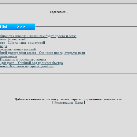
Поделиться…
абиринтах взрослой жизни вам будет просто и легко
льных фотографий
ото - Школа наша–дом второй
 пора
розвенит звонок веселый
бщей фотографии класса - Окончена школа, открыты пути
бимая школа
 Праздником последнего звонка
а для фото - Учебный год пронесся быстро
иков - Нам школа подарила целый мир
Добавлять комментарии могут только зарегистрированные пользователи.
[
Регистрация
|
Вход
]