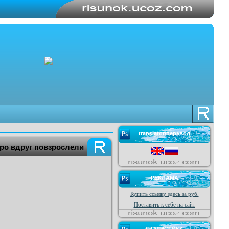
translator/перевод
тро вдруг повзрослели
РЕКЛАМА
Купить ссылку здесь за
руб.
Поставить к себе на сайт