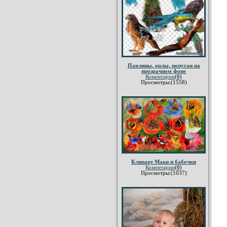
Павлины, орлы, попугаи на
прозрачном фоне
Коментарии
(0)
Просмотры:(1558)
Клипарт Маки и бабочки
Коментарии
(0)
Просмотры:(1037)