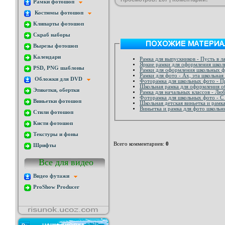
Рамки фотошоп
Костюмы фотошоп
Клипарты фотошоп
Скраб наборы
Вырезы фотошоп
Календари
Рамка для выпускников - Пусть в л
Яркие рамки для оформления шко
PSD, PNG шаблоны
Рамки для оформления школьных ф
Рамки для фото - Ах, эта школьная
Обложки для DVD
Фоторамка для школьных фото - П
Школьная рамка для оформления о
Этикетки, обертки
Рамка для начальных классов - Лю
Фоторамка для школьных фото - С
Виньетки фотошоп
Школьная детская виньетка и рамк
Виньетка и рамка для фото школьн
Стили фотошоп
Кисти фотошоп
Текстуры и фоны
Всего комментариев
:
0
Шрифты
Все для видео
Видео футажи
ProShow Producer