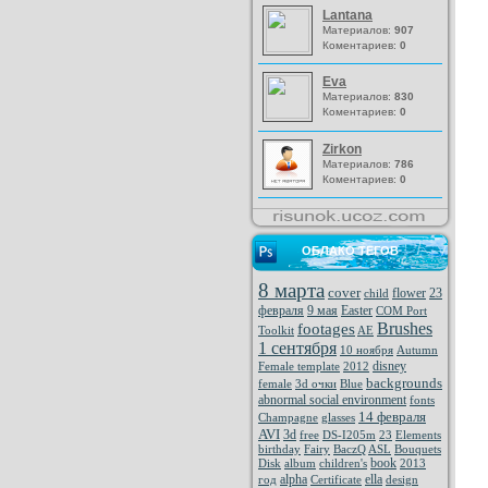
Lantana
Материалов:
907
Коментариев:
0
Eva
Материалов:
830
Коментариев:
0
Zirkon
Материалов:
786
Коментариев:
0
ОБЛАКО ТЕГОВ
8 марта
cover
flower
23
child
февраля
9 мая
Easter
COM Port
Brushes
footages
Toolkit
AE
1 сентября
10 ноября
Autumn
disney
Female template
2012
backgrounds
female
3d очки
Blue
abnormal social environment
fonts
14 февраля
Champagne
glasses
AVI
3d
free
DS-I205m
23
Elements
birthday
Fairy
BaczQ
ASL
Bouquets
book
Disk
album
children's
2013
alpha
ella
год
Certificate
design