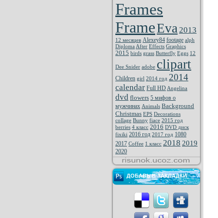
Frames
Frame
Eva
2013
Alexey84
footage
12 месяцев
alph
Diploma
After
Effects
Graphics
2015
birds
grass
Butterfly
Eggs
12
clipart
Dee Snider
adobe
2014
Children
girl
2014 год
calendar
Full HD
Angelina
dvd
flowers
5 мифов о
Background
мужчинах
Animals
Christmas
EPS
Decorations
collage
Bunny
fiace
2015 год
2016
berries
4 класс
DVD диск
2016 год
1080
fixiki
2017 год
2018
2019
2017
Coffee
1 класс
2020
ДОБАВЬ В ЗАКЛАДКИ