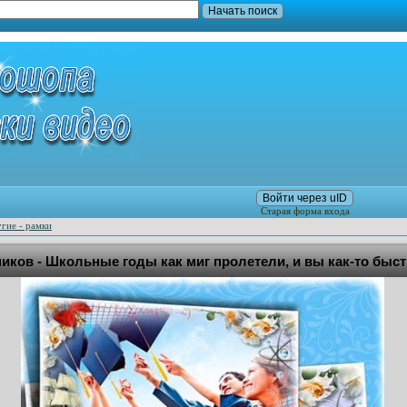
Войти через uID
Старая форма входа
гие - рамки
ков - Школьные годы как миг пролетели, и вы как-то быс