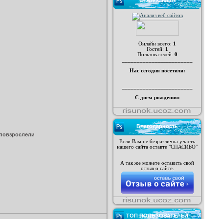
СТАТИСТИКА
Онлайн всего:
1
Гостей:
1
Пользователей:
0
________________________
Нас сегодня посетили:
________________________
С днем рождения:
Благодарность
 повзрослели
Если Вам не безразлична участь
нашего сайта оставте "СПАСИБО"
А так же можете оставить свой
отзыв о сайте.
ТОП ПОЛЬЗОВАТЕЛЕЙ