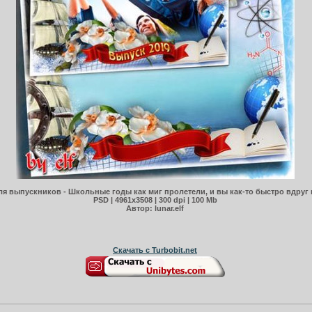
я выпускников - Школьные годы как миг пролетели, и вы как-то быстро вдруг
PSD | 4961х3508 | 300 dpi | 100 Mb
Автор: lunar.elf
Скачать с Turbobit.net