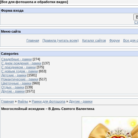
[
Все для фотошопа и обработки видео
]
Форма входа
В
Ст
Меню сайта
Главная
Правила (читать всем)
Каталог сайтов
Форум
Все для 
Categories
Свадебные - рамки
[274]
С днем рождения - рамки
[137]
С праздником - рамки
[375]
С новым годом - рамки
[653]
Детские - рамки
[1581]
Романтические - рамки
[517]
Цветочные - рамки
[960]
Отдых - рамки
[139]
Другие - рамки
[1571]
Главная
»
Файлы
»
Рамки для фотошопа
»
Другие - рамки
Многослойный исходник – В День Святого Валентина