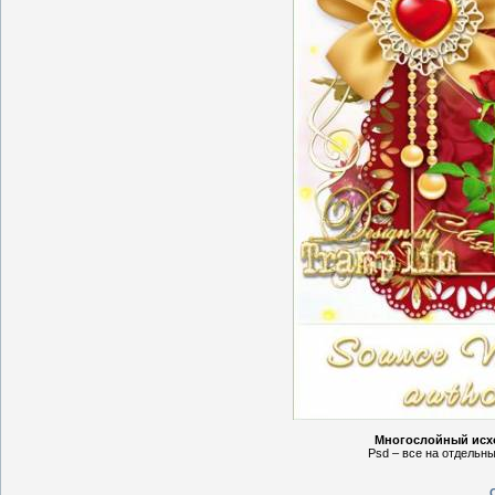
Многослойный исхо
Psd – все на отдельных