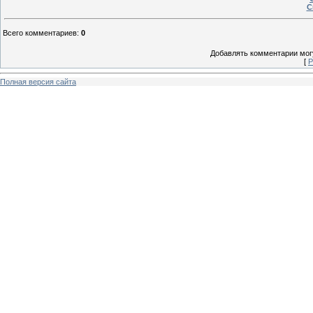
С
Всего комментариев
:
0
Добавлять комментарии могу
[
Р
Полная версия сайта