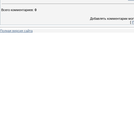
Всего комментариев
:
0
Добавлять комментарии могу
[
Р
Полная версия сайта