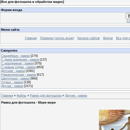
[
Все для фотошопа и обработки видео
]
Форма входа
В
Ст
Меню сайта
Главная
Правила (читать всем)
Каталог сайтов
Форум
Все для 
Categories
Свадебные - рамки
[274]
С днем рождения - рамки
[137]
С праздником - рамки
[375]
С новым годом - рамки
[653]
Детские - рамки
[1581]
Романтические - рамки
[517]
Цветочные - рамки
[960]
Отдых - рамки
[139]
Другие - рамки
[1571]
Главная
»
Файлы
»
Рамки для фотошопа
»
Другие - рамки
Рамка для фотошопа - Море-море