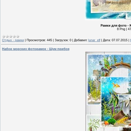
Рамки для фото - 
8 Png | 4
Отдых - рамки
|
Просмотров:
445
|
Загрузок:
0
|
Добавил:
lunar_elf
|
Дата:
07.07.2015
|
Набор морских фоторамок - Шум прибоя