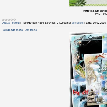
Рамочка для летн
PNG | 3500
Отдых - рамки
|
Просмотров:
459
|
Загрузок:
0
|
Добавил:
Лисенок8
|
Дата:
10.07.2015
Рамки для фото - Ах. море