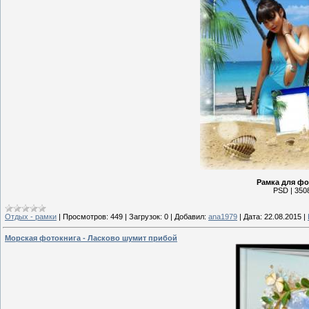
Рамка для фо
PSD | 3508
Отдых - рамки
|
Просмотров:
449
|
Загрузок:
0
|
Добавил:
ana1979
|
Дата:
22.08.2015
|
Морская фотокнига - Ласково шумит прибой