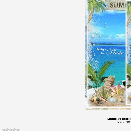
Морская фото
PSD | 300