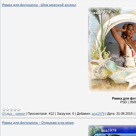
Рамка для фотошопа - Шум морской волны
Рамка для фо
PSD | 3508
Отдых - рамки
|
Просмотров:
412
|
Загрузок:
0
|
Добавил:
ana1979
|
Дата:
31.08.2015
|
Рамка для фотошопа – Отдыхаю я на море