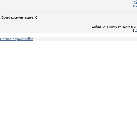
С
Ск
Всего комментариев
:
0
Добавлять комментарии могу
[
Р
Полная версия сайта