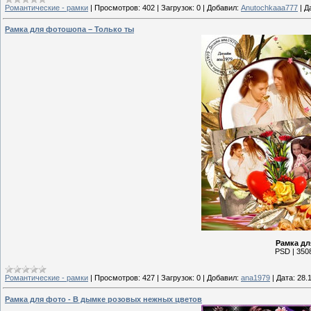
Романтические - рамки
|
Просмотров:
402
|
Загрузок:
0
|
Добавил:
Anutochkaaa777
|
Д
Рамка для фотошопа – Только ты
Рамка дл
PSD | 3508
Романтические - рамки
|
Просмотров:
427
|
Загрузок:
0
|
Добавил:
ana1979
|
Дата:
28.
Рамка для фото - В дымке розовых нежных цветов