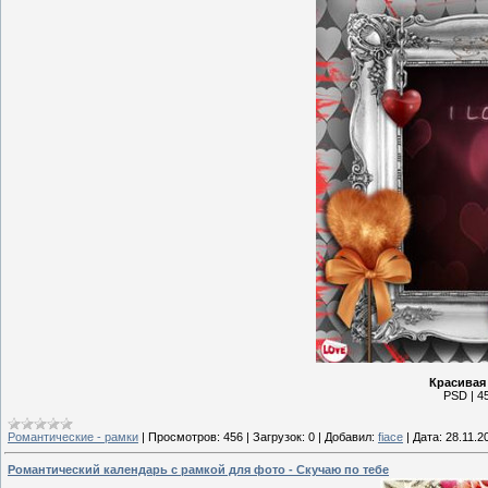
Красивая
PSD | 45
Романтические - рамки
|
Просмотров:
456
|
Загрузок:
0
|
Добавил:
fiace
|
Дата:
28.11.2
Романтический календарь с рамкой для фото - Скучаю по тебе