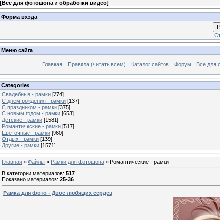
[
Все для фотошопа и обработки видео
]
Форма входа
В
Ст
Меню сайта
Главная
Правила (читать всем)
Каталог сайтов
Форум
Все для 
Categories
Свадебные - рамки
[274]
С днем рождения - рамки
[137]
С праздником - рамки
[375]
С новым годом - рамки
[653]
Детские - рамки
[1581]
Романтические - рамки
[517]
Цветочные - рамки
[960]
Отдых - рамки
[139]
Другие - рамки
[1571]
Главная
»
Файлы
»
Рамки для фотошопа
» Романтические - рамки
В категории материалов
:
517
Показано материалов
:
25-36
Рамка для фото - Двое любящих сердец