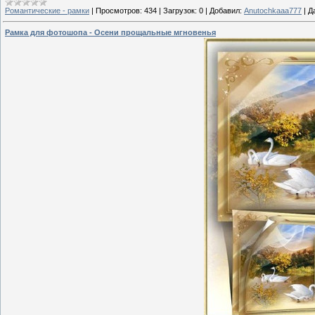
Романтические - рамки
|
Просмотров:
434
|
Загрузок:
0
|
Добавил:
Anutochkaaa777
|
Д
Рамка для фотошопа - Осени прощальные мгновенья