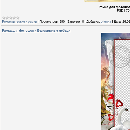
Рамка для фотошо
PSD | 70
Романтические - рамки
|
Просмотров:
390
|
Загрузок:
0
|
Добавил:
o-lenka
|
Дата:
26.0
Рамка для фотошоп - Белокрылые лебеди