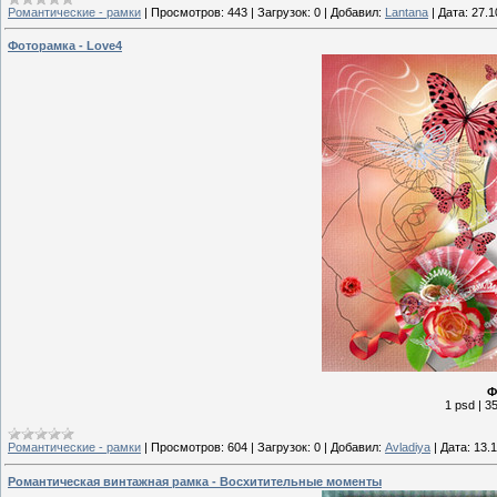
Романтические - рамки
|
Просмотров:
443
|
Загрузок:
0
|
Добавил:
Lantana
|
Дата:
27.1
Фоторамка - Love4
Ф
1 psd | 3
Романтические - рамки
|
Просмотров:
604
|
Загрузок:
0
|
Добавил:
Avladiya
|
Дата:
13.
Романтическая винтажная рамка - Восхитительные моменты