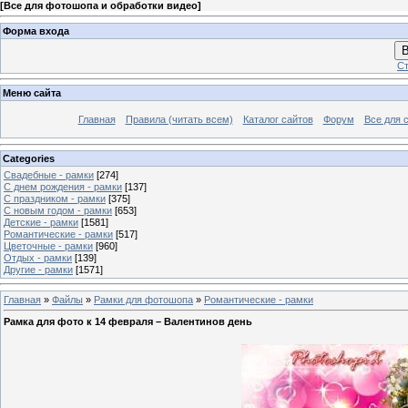
[
Все для фотошопа и обработки видео
]
Форма входа
В
Ст
Меню сайта
Главная
Правила (читать всем)
Каталог сайтов
Форум
Все для 
Categories
Свадебные - рамки
[274]
С днем рождения - рамки
[137]
С праздником - рамки
[375]
С новым годом - рамки
[653]
Детские - рамки
[1581]
Романтические - рамки
[517]
Цветочные - рамки
[960]
Отдых - рамки
[139]
Другие - рамки
[1571]
Главная
»
Файлы
»
Рамки для фотошопа
»
Романтические - рамки
Рамка для фото к 14 февраля – Валентинов день