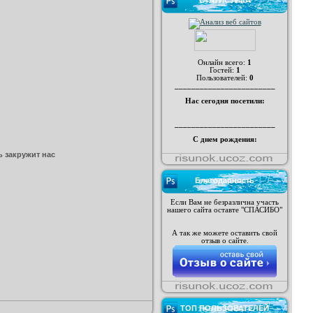
СТАТИСТИКА
Онлайн всего:
1
Гостей:
1
Пользователей:
0
________________________
Нас сегодня посетили:
________________________
С днем рождения:
 закружит нас
Благодарность
Если Вам не безразлична участь
нашего сайта оставте "СПАСИБО"
А так же можете оставить свой
отзыв о сайте.
ТОП ПОЛЬЗОВАТЕЛЕЙ