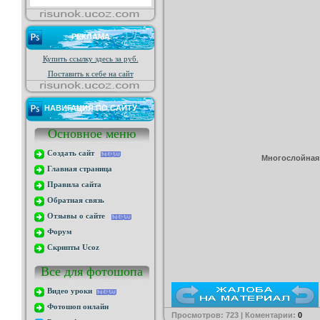
РЕКЛАМА
Купить ссылку здесь за
руб.
Поставить к себе на сайт
НАВИГАЦИЯ ПО САЙТУ
Основное меню
Создать сайт
Многослойная 
Главная страница
Правила сайта
Обратная связь
Отзывы о сайте
Форум
Скрипты Ucoz
Все для фотошопа
Видео уроки
Фотошоп онлайн
Просмотров: 723 | Коментарии:
0