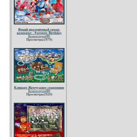
Яркий праздничный скрап-
комплект - Patriotic Birthday
Коментарии
(0)
Просмотры:(979)
Клипарт Жемчужное сокровище
Коментарии
(0)
Просмотры:(920)