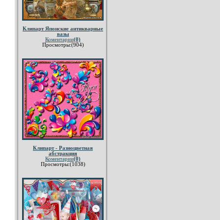
Клипарт Японские антикварные
вазы
Коментарии
(0)
Просмотры:(904)
Клипарт - Разноцветная
абстракция
Коментарии
(0)
Просмотры:(1038)