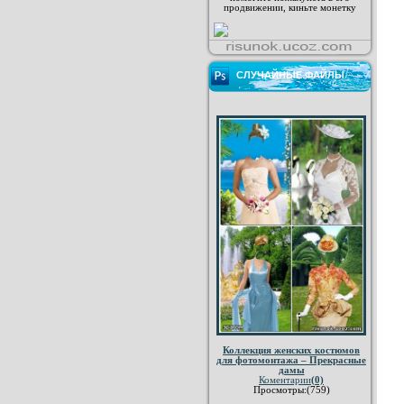
продвижении, киньте монетку
СЛУЧАЙНЫЕ ФАЙЛЫ
Коллекция женских костюмов
для фотомонтажа – Прекрасные
дамы
Коментарии
(0)
Просмотры:(759)