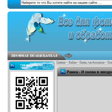
Главная
»
Файлы
»
Рамки для фотошопа
»
Ром
ТУТ ИНТЕРЕСНО
Рамка - И снова в звез