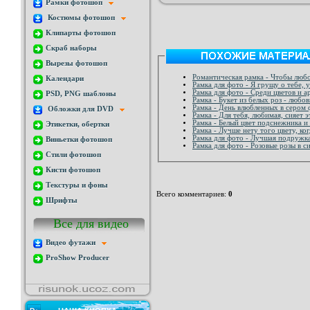
Рамки фотошоп
Костюмы фотошоп
Клипарты фотошоп
Скраб наборы
Вырезы фотошоп
Романтическая рамка - Чтобы любо
Календари
Рамка для фото - Я грущу о тебе, 
Рамка для фото - Среди цветов и 
PSD, PNG шаблоны
Рамка - Букет из белых роз - любов
Рамка - День влюбленных в сером 
Обложки для DVD
Рамка - Для тебя, любимая, сияет 
Рамка - Белый цвет подснежника и 
Этикетки, обертки
Рамка - Лучше нету того цвету, ког
Рамка для фото - Лучшая подружка
Виньетки фотошоп
Рамка для фото - Розовые розы в 
Стили фотошоп
Кисти фотошоп
Текстуры и фоны
Всего комментариев
:
0
Шрифты
Все для видео
Видео футажи
ProShow Producer