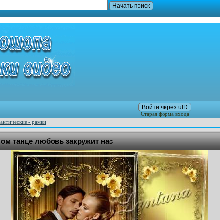
Войти через uID
Старая форма входа
антические - рамки
дном танце любовь закружит нас