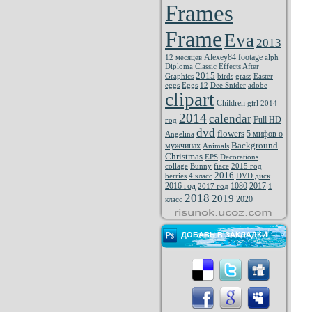
Frames
Frame
Eva
2013
Alexey84
footage
12 месяцев
alph
Diploma
Classic
Effects
After
2015
Graphics
birds
grass
Easter
eggs
Eggs
12
Dee Snider
adobe
clipart
Children
girl
2014
2014
calendar
Full HD
год
dvd
flowers
5 мифов о
Angelina
Background
мужчинах
Animals
Christmas
EPS
Decorations
collage
Bunny
fiace
2015 год
2016
berries
4 класс
DVD диск
2016 год
1080
2017
2017 год
1
2018
2019
2020
класс
ДОБАВЬ В ЗАКЛАДКИ