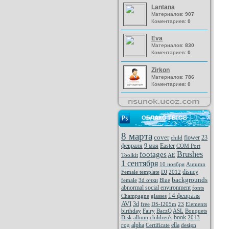
Lantana
Материалов:
907
Коментариев:
0
Eva
Материалов:
830
Коментариев:
0
Zirkon
Материалов:
786
Коментариев:
0
ОБЛАКО ТЕГОВ
8 марта
cover
flower
23
child
февраля
9 мая
Easter
COM Port
Brushes
footages
Toolkit
AE
1 сентября
10 ноября
Autumn
disney
Female template
DJ
2012
backgrounds
female
3d очки
Blue
abnormal social environment
fonts
14 февраля
Champagne
glasses
AVI
3d
free
DS-I205m
23
Elements
birthday
Fairy
BaczQ
ASL
Bouquets
book
Disk
album
children's
2013
alpha
ella
год
Certificate
design