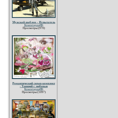
Мужской шаблон – Испытатель
Коментарии
(0)
Просмотры:(970)
Романтический скрап-комплект
- Тающий с любовью
Коментарии
(0)
Просмотры:(1097)