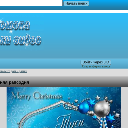
Войти через uID
Старая форма входа
овым годом - рамки
дняя рапсодия