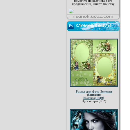
помогите пожалуйста в его
продвижении, киньте монетку
СЛУЧАЙНЫЕ ФАЙЛЫ
Рамка для фото Зеленая
фантазия
Коментарии
(0)
Просмотры:(662)