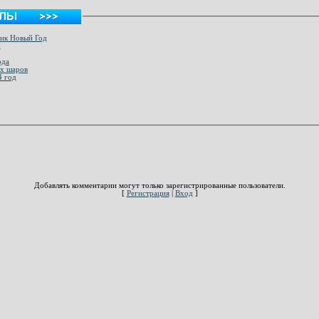
ник Новый Год
д
ода
их шаров
4 год
Добавлять комментарии могут только зарегистрированные пользователи.
[
Регистрация
|
Вход
]