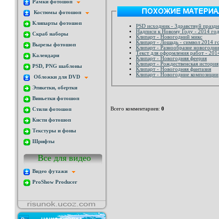
Рамки фотошоп
Костюмы фотошоп
Клипарты фотошоп
PSD исходник - Здравствуй празд
Надписи к Новому Году - 2014 го
Скраб наборы
Клипарт - Новогодний микс
Клипарт - Лошадь - символ 2014 г
Вырезы фотошоп
Клипарт - Разнообразие новогодн
Текст для оформления работ - 201
Календари
Клипарт - Новогодняя феерия
Клипарт - Рождественская история
PSD, PNG шаблоны
Клипарт - Новогодняя фантазия
Клипарт - Новогодние композиции
Обложки для DVD
Этикетки, обертки
Виньетки фотошоп
Всего комментариев
:
0
Стили фотошоп
Кисти фотошоп
Текстуры и фоны
Шрифты
Все для видео
Видео футажи
ProShow Producer