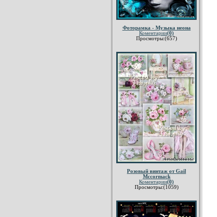
Фоторамка - Музыка неона
Коментарии
(0)
Просмотры:(657)
Розовый винтаж от Gail
Mccormack
Коментарии
(0)
Просмотры:(1059)