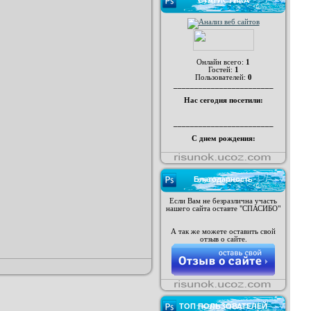
СТАТИСТИКА
Онлайн всего:
1
Гостей:
1
Пользователей:
0
________________________
Нас сегодня посетили:
________________________
С днем рождения:
Благодарность
Если Вам не безразлична участь
нашего сайта оставте "СПАСИБО"
А так же можете оставить свой
отзыв о сайте.
ТОП ПОЛЬЗОВАТЕЛЕЙ