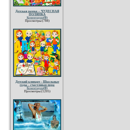
Детская рамка – ЧУДЕСНАЯ
ПОЛЯНКА
Коментарии
(0)
Просмотры:(788)
Детский клипарт - Школьные
годы - счастливая пора
Коментарии
(0)
Просмотры:(1205)