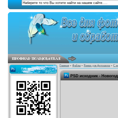
Главная
»
Файлы
»
Рамки для фотошопа
»
С н
ТУТ ИНТЕРЕСНО
PSD исходник - Нового