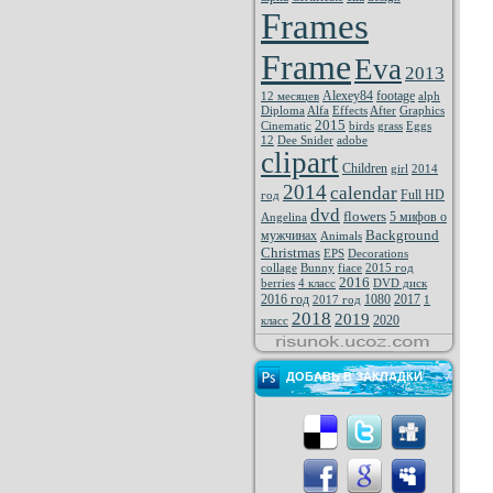
Frames
Frame
Eva
2013
Alexey84
footage
12 месяцев
alph
Diploma
Alfa
Effects
After
Graphics
2015
Cinematic
birds
grass
Eggs
12
Dee Snider
adobe
clipart
Children
girl
2014
2014
calendar
Full HD
год
dvd
flowers
5 мифов о
Angelina
Background
мужчинах
Animals
Christmas
EPS
Decorations
collage
Bunny
fiace
2015 год
2016
berries
4 класс
DVD диск
2016 год
1080
2017
2017 год
1
2018
2019
2020
класс
ДОБАВЬ В ЗАКЛАДКИ