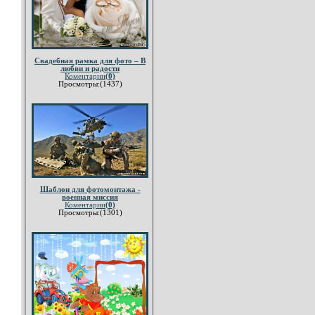
Свадебная рамка для фото – В
любви и радости
Коментарии
(0)
Просмотры:(1437)
Шаблон для фотомонтажа -
военная миссия
Коментарии
(0)
Просмотры:(1301)