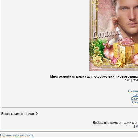
Многослойная рамка для оформления новогодних ф
PSD | 354
Скача
Ск
Ска
Ска
Всего комментариев
:
0
Добавлять комментарии могу
[
Р
Полная версия сайта