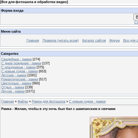
[
Все для фотошопа и обработки видео
]
Форма входа
В
Ст
Меню сайта
Главная
Правила (читать всем)
Каталог сайтов
Форум
Все для 
Categories
Свадебные - рамки
[274]
С днем рождения - рамки
[137]
С праздником - рамки
[375]
С новым годом - рамки
[653]
Детские - рамки
[1581]
Романтические - рамки
[517]
Цветочные - рамки
[960]
Отдых - рамки
[139]
Другие - рамки
[1571]
Главная
»
Файлы
»
Рамки для фотошопа
»
С новым годом - рамки
Рамка - Желаю, чтобы в эту ночь был бал с шампанским и свечами