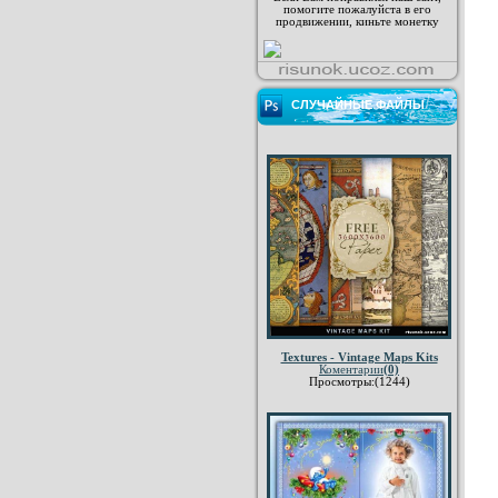
помогите пожалуйста в его
продвижении, киньте монетку
СЛУЧАЙНЫЕ ФАЙЛЫ
Textures - Vintage Maps Kits
Коментарии
(0)
Просмотры:(1244)