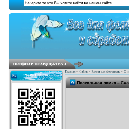
Главная
»
Файлы
»
Рамки для фотошопа
»
С п
ТУТ ИНТЕРЕСНО
Пасхальная рамка – Сча