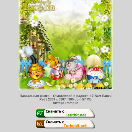
Пасхальная рамка – Счастливой и радостной Вам Пасхи
Psd | 2339 x 3307 | 300 dpi | 57 MB
Автор: Tramplin