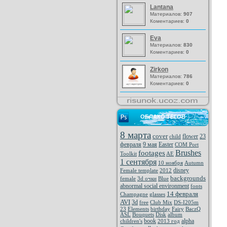
Lantana
Материалов:
907
Коментариев:
0
Eva
Материалов:
830
Коментариев:
0
Zirkon
Материалов:
786
Коментариев:
0
ОБЛАКО ТЕГОВ
8 марта
cover
flower
23
child
февраля
9 мая
Easter
COM Port
Brushes
footages
Toolkit
AE
1 сентября
10 ноября
Autumn
disney
Female template
2012
backgrounds
female
3d очки
Blue
abnormal social environment
fonts
14 февраля
Champagne
glasses
AVI
3d
free
Club Mix
DS-I205m
23
Elements
birthday
Fairy
BaczQ
ASL
Bouquets
Disk
album
book
alpha
children's
2013 год