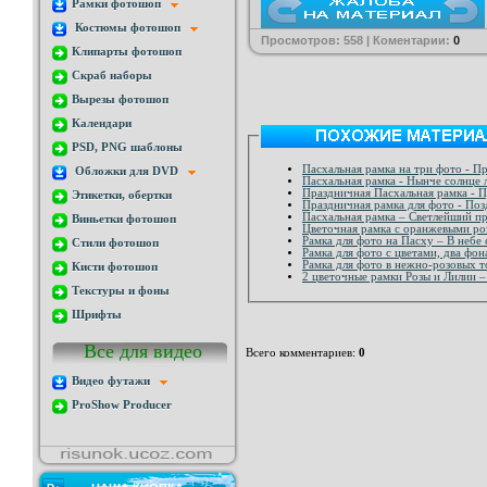
Рамки фотошоп
Костюмы фотошоп
Просмотров: 558 | Коментарии:
0
Клипарты фотошоп
Скраб наборы
Вырезы фотошоп
Календари
PSD, PNG шаблоны
Пасхальная рамка на три фото - П
Обложки для DVD
Пасхальная рамка - Нынче солнце л
Этикетки, обертки
Праздничная рамка для фото - Поз
Пасхальная рамка – С
Виньетки фотошоп
Цветочная рамка с оранжевыми р
Рамка для фото на Пасху – В небе
Стили фотошоп
Рамка для фото с цветами, два фона
Рамка для фото в нежно-розовых то
Кисти фотошоп
2 цветочные рамки Розы и Лилии 
Текстуры и фоны
Шрифты
Все для видео
Всего комментариев
:
0
Видео футажи
ProShow Producer