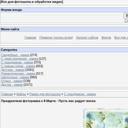
[
Все для фотошопа и обработки видео
]
Форма входа
В
Ст
Меню сайта
Главная
Правила (читать всем)
Каталог сайтов
Форум
Все для 
Categories
Свадебные - рамки
[274]
С днем рождения - рамки
[137]
С праздником - рамки
[375]
С новым годом - рамки
[653]
Детские - рамки
[1581]
Романтические - рамки
[517]
Цветочные - рамки
[960]
Отдых - рамки
[139]
Другие - рамки
[1571]
Главная
»
Файлы
»
Рамки для фотошопа
»
С праздником - рамки
Праздничная фоторамка к 8 Марта - Пусть вас радует весна