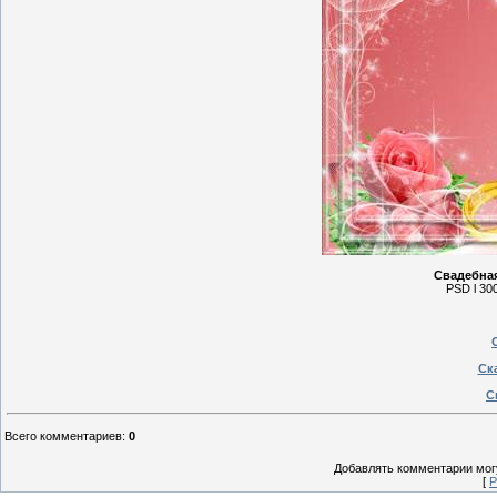
Свадебная
PSD l 300
Ска
С
Всего комментариев
:
0
Добавлять комментарии могу
[
Р