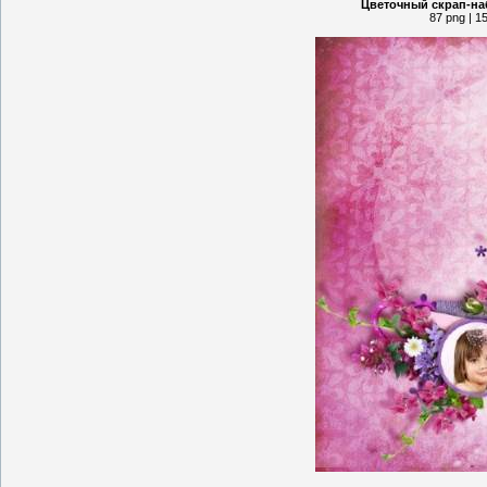
Цветочный скрап-на
87 png | 1