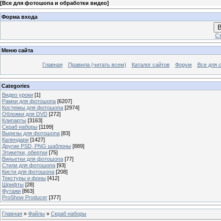
[
Все для фотошопа и обработки видео
]
Форма входа
В
Ст
Меню сайта
Главная
Правила (читать всем)
Каталог сайтов
Форум
Все для 
Categories
Видео уроки
[1]
Рамки для фотошопа
[6207]
Костюмы для фотошопа
[2974]
Обложки для DVD
[272]
Клипарты
[3163]
Скраб наборы
[1199]
Вырезы для фотошопа
[83]
Календари
[1427]
Другие PSD, PNG шаблоны
[889]
Этикетки, обертки
[75]
Виньетки для фотошопа
[77]
Стили для фотошопа
[93]
Кисти для фотошопа
[208]
Текстуры и фоны
[412]
Шрифты
[28]
Футажи
[863]
ProShow Producer
[377]
Главная
»
Файлы
»
Скраб наборы