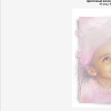
Цветочный весенн
42 png | 