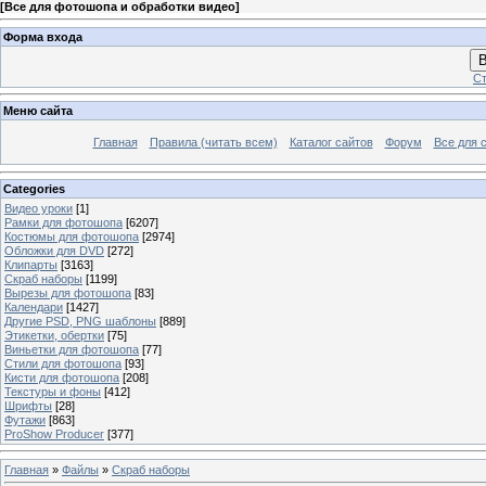
[
Все для фотошопа и обработки видео
]
Форма входа
В
Ст
Меню сайта
Главная
Правила (читать всем)
Каталог сайтов
Форум
Все для 
Categories
Видео уроки
[1]
Рамки для фотошопа
[6207]
Костюмы для фотошопа
[2974]
Обложки для DVD
[272]
Клипарты
[3163]
Скраб наборы
[1199]
Вырезы для фотошопа
[83]
Календари
[1427]
Другие PSD, PNG шаблоны
[889]
Этикетки, обертки
[75]
Виньетки для фотошопа
[77]
Стили для фотошопа
[93]
Кисти для фотошопа
[208]
Текстуры и фоны
[412]
Шрифты
[28]
Футажи
[863]
ProShow Producer
[377]
Главная
»
Файлы
»
Скраб наборы