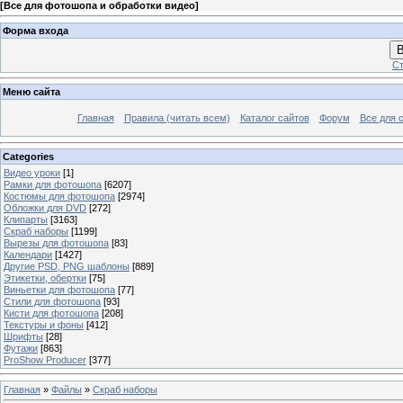
[
Все для фотошопа и обработки видео
]
Форма входа
В
Ст
Меню сайта
Главная
Правила (читать всем)
Каталог сайтов
Форум
Все для 
Categories
Видео уроки
[1]
Рамки для фотошопа
[6207]
Костюмы для фотошопа
[2974]
Обложки для DVD
[272]
Клипарты
[3163]
Скраб наборы
[1199]
Вырезы для фотошопа
[83]
Календари
[1427]
Другие PSD, PNG шаблоны
[889]
Этикетки, обертки
[75]
Виньетки для фотошопа
[77]
Стили для фотошопа
[93]
Кисти для фотошопа
[208]
Текстуры и фоны
[412]
Шрифты
[28]
Футажи
[863]
ProShow Producer
[377]
Главная
»
Файлы
»
Скраб наборы