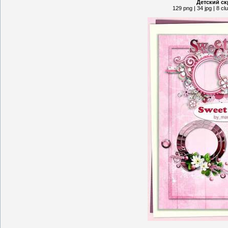
Детский с
129 png | 34 jpg | 8 c