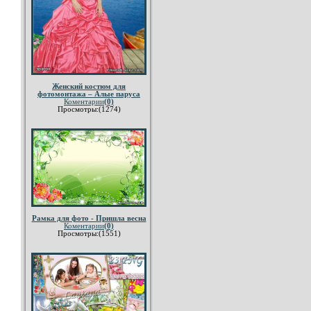
Женский костюм для
фотомонтажа – Алые паруса
Коментарии
(0)
Просмотры:(1274)
Рамка для фото - Пришла весна
Коментарии
(0)
Просмотры:(1551)