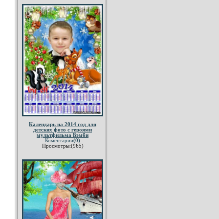
Календарь на 2014 год для
детских фото с героями
мультфильма Бэмби
Коментарии
(0)
Просмотры:(965)