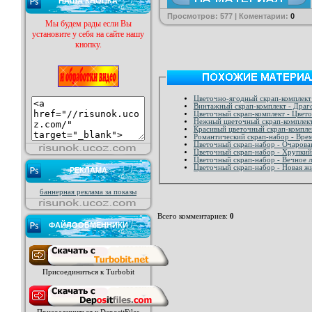
НАША КНОПКА
Просмотров: 577 | Коментарии:
0
Мы будем рады если Вы
установите у себя на сайте нашу
кнопку.
Цветочно-ягодный скрап-комплект
Винтажный скрап-комплект - Драг
Цветочный скрап-комплект - Цвет
Нежный цветочный скрап-комплект
Красивый цветочный скрап-комплек
Романтический скрап-набор - Врем
Цветочный скрап-набор - Очарова
Цветочный скрап-набор - Хрупкий
Цветочный скрап-набор - Вечное 
Цветочный скрап-набор - Новая ж
РЕКЛАМА
баннерная реклама за показы
Всего комментариев
:
0
ФАЙЛООБМЕННИКИ
Присоединиться к Turbobit