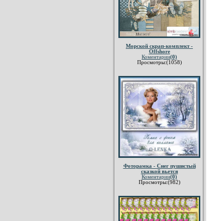
Морской скрап-комплект -
Offshore
Коментарии
(0)
Просмотры:(1058)
Фоторамка - Снег пушистый
сказкой вьется
Коментарии
(0)
Просмотры:(982)