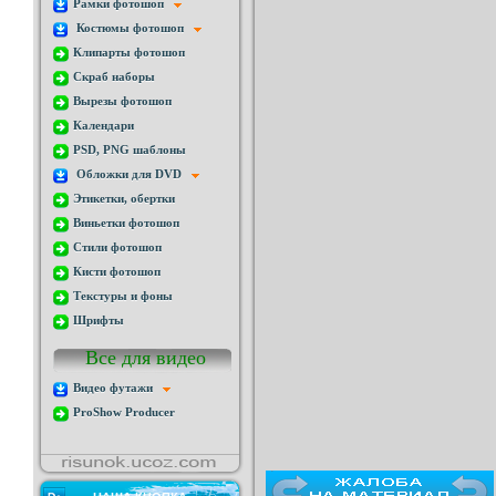
Рамки фотошоп
Костюмы фотошоп
Клипарты фотошоп
Скраб наборы
Вырезы фотошоп
Календари
PSD, PNG шаблоны
Обложки для DVD
Этикетки, обертки
Виньетки фотошоп
Стили фотошоп
Кисти фотошоп
Текстуры и фоны
Шрифты
Все для видео
Видео футажи
ProShow Producer