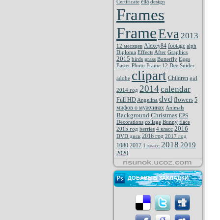
ella
Certificate
design
Frames
Frame
Eva
2013
Alexey84
footage
12 месяцев
alph
Diploma
Effects
After
Graphics
2015
birds
grass
Butterfly
Eggs
Easter Photo Frame
12
Dee Snider
clipart
Children
adobe
girl
2014
calendar
2014 год
dvd
flowers
Full HD
5
Angelina
мифов о мужчинах
Animals
Background
Christmas
EPS
Decorations
collage
Bunny
fiace
2016
2015 год
berries
4 класс
2016 год
DVD диск
2017 год
2018
2019
1080
2017
1 класс
2020
ДОБАВЬ В ЗАКЛАДКИ