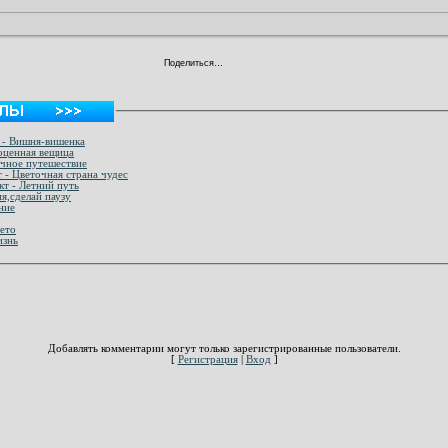
Поделиться…
 - Вишня-вишенка
оценная вещица
очное путешествие
 - Цветочная страна чудес
т - Летний путь
я,сделай паузу
ние
лето
изнь
Добавлять комментарии могут только зарегистрированные пользователи.
[
Регистрация
|
Вход
]