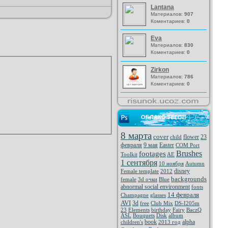
Lantana
Материалов:
907
Коментариев:
0
Eva
Материалов:
830
Коментариев:
0
Zirkon
Материалов:
786
Коментариев:
0
ОБЛАКО ТЕГОВ
8 марта
cover
flower
23
child
февраля
9 мая
Easter
COM Port
Brushes
footages
Toolkit
AE
1 сентября
10 ноября
Autumn
disney
Female template
2012
backgrounds
female
3d очки
Blue
abnormal social environment
fonts
14 февраля
Champagne
glasses
AVI
3d
free
Club Mix
DS-I205m
23
Elements
birthday
Fairy
BaczQ
ASL
Bouquets
Disk
album
book
alpha
children's
2013 год