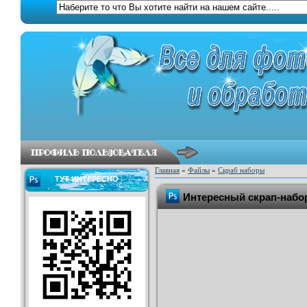
Главная
»
Файлы
»
Скраб наборы
ТУТ ИНТЕРЕСНО
Интересный скрап-набор