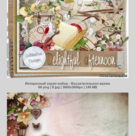
Интересный скрап-набор - Восхитительное время
66 png | 9 jpg | 3600x3600px | 149 MB