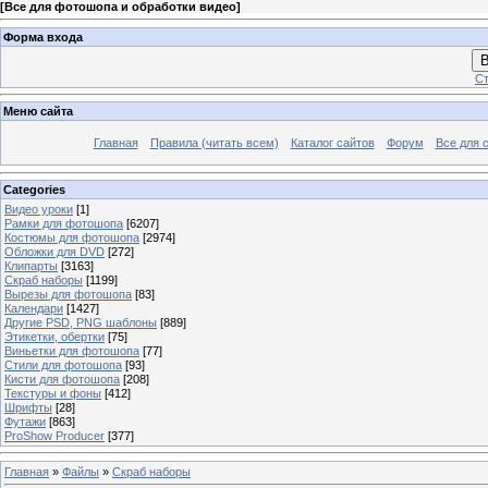
[
Все для фотошопа и обработки видео
]
Форма входа
В
Ст
Меню сайта
Главная
Правила (читать всем)
Каталог сайтов
Форум
Все для 
Categories
Видео уроки
[1]
Рамки для фотошопа
[6207]
Костюмы для фотошопа
[2974]
Обложки для DVD
[272]
Клипарты
[3163]
Скраб наборы
[1199]
Вырезы для фотошопа
[83]
Календари
[1427]
Другие PSD, PNG шаблоны
[889]
Этикетки, обертки
[75]
Виньетки для фотошопа
[77]
Стили для фотошопа
[93]
Кисти для фотошопа
[208]
Текстуры и фоны
[412]
Шрифты
[28]
Футажи
[863]
ProShow Producer
[377]
Главная
»
Файлы
»
Скраб наборы