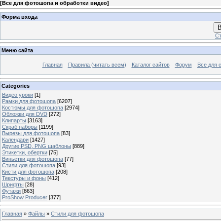
[
Все для фотошопа и обработки видео
]
Форма входа
В
Ст
Меню сайта
Главная
Правила (читать всем)
Каталог сайтов
Форум
Все для 
Categories
Видео уроки
[1]
Рамки для фотошопа
[6207]
Костюмы для фотошопа
[2974]
Обложки для DVD
[272]
Клипарты
[3163]
Скраб наборы
[1199]
Вырезы для фотошопа
[83]
Календари
[1427]
Другие PSD, PNG шаблоны
[889]
Этикетки, обертки
[75]
Виньетки для фотошопа
[77]
Стили для фотошопа
[93]
Кисти для фотошопа
[208]
Текстуры и фоны
[412]
Шрифты
[28]
Футажи
[863]
ProShow Producer
[377]
Главная
»
Файлы
»
Стили для фотошопа