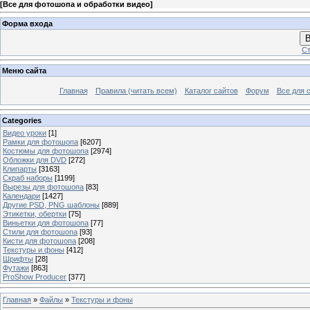
[
Все для фотошопа и обработки видео
]
Форма входа
В
Ст
Меню сайта
Главная
Правила (читать всем)
Каталог сайтов
Форум
Все для 
Categories
Видео уроки
[1]
Рамки для фотошопа
[6207]
Костюмы для фотошопа
[2974]
Обложки для DVD
[272]
Клипарты
[3163]
Скраб наборы
[1199]
Вырезы для фотошопа
[83]
Календари
[1427]
Другие PSD, PNG шаблоны
[889]
Этикетки, обертки
[75]
Виньетки для фотошопа
[77]
Стили для фотошопа
[93]
Кисти для фотошопа
[208]
Текстуры и фоны
[412]
Шрифты
[28]
Футажи
[863]
ProShow Producer
[377]
Главная
»
Файлы
»
Текстуры и фоны