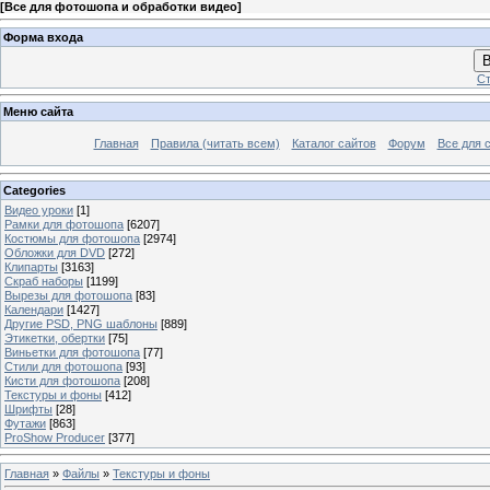
[
Все для фотошопа и обработки видео
]
Форма входа
В
Ст
Меню сайта
Главная
Правила (читать всем)
Каталог сайтов
Форум
Все для 
Categories
Видео уроки
[1]
Рамки для фотошопа
[6207]
Костюмы для фотошопа
[2974]
Обложки для DVD
[272]
Клипарты
[3163]
Скраб наборы
[1199]
Вырезы для фотошопа
[83]
Календари
[1427]
Другие PSD, PNG шаблоны
[889]
Этикетки, обертки
[75]
Виньетки для фотошопа
[77]
Стили для фотошопа
[93]
Кисти для фотошопа
[208]
Текстуры и фоны
[412]
Шрифты
[28]
Футажи
[863]
ProShow Producer
[377]
Главная
»
Файлы
»
Текстуры и фоны