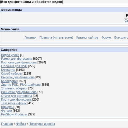
[
Все для фотошопа и обработки видео
]
Форма входа
В
Ст
Меню сайта
Главная
Правила (читать всем)
Каталог сайтов
Форум
Все для 
Categories
Видео уроки
[1]
Рамки для фотошопа
[6207]
Костюмы для фотошопа
[2974]
Обложки для DVD
[272]
Клипарты
[3163]
Скраб наборы
[1199]
Вырезы для фотошопа
[83]
Календари
[1427]
Другие PSD, PNG шаблоны
[889]
Этикетки, обертки
[75]
Виньетки для фотошопа
[77]
Стили для фотошопа
[93]
Кисти для фотошопа
[208]
Текстуры и фоны
[412]
Шрифты
[28]
Футажи
[863]
ProShow Producer
[377]
Главная
»
Файлы
»
Текстуры и фоны