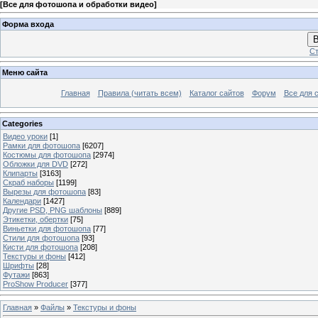
[
Все для фотошопа и обработки видео
]
Форма входа
В
Ст
Меню сайта
Главная
Правила (читать всем)
Каталог сайтов
Форум
Все для 
Categories
Видео уроки
[1]
Рамки для фотошопа
[6207]
Костюмы для фотошопа
[2974]
Обложки для DVD
[272]
Клипарты
[3163]
Скраб наборы
[1199]
Вырезы для фотошопа
[83]
Календари
[1427]
Другие PSD, PNG шаблоны
[889]
Этикетки, обертки
[75]
Виньетки для фотошопа
[77]
Стили для фотошопа
[93]
Кисти для фотошопа
[208]
Текстуры и фоны
[412]
Шрифты
[28]
Футажи
[863]
ProShow Producer
[377]
Главная
»
Файлы
»
Текстуры и фоны