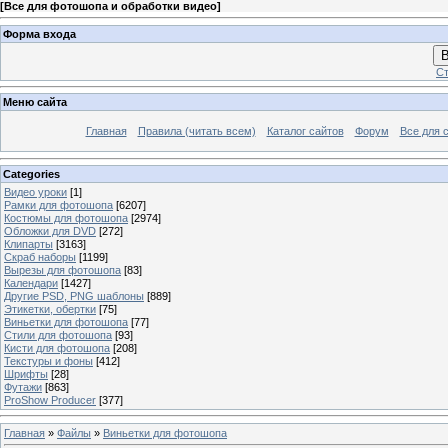
[
Все для фотошопа и обработки видео
]
Форма входа
В
Ст
Меню сайта
Главная
Правила (читать всем)
Каталог сайтов
Форум
Все для 
Categories
Видео уроки
[1]
Рамки для фотошопа
[6207]
Костюмы для фотошопа
[2974]
Обложки для DVD
[272]
Клипарты
[3163]
Скраб наборы
[1199]
Вырезы для фотошопа
[83]
Календари
[1427]
Другие PSD, PNG шаблоны
[889]
Этикетки, обертки
[75]
Виньетки для фотошопа
[77]
Стили для фотошопа
[93]
Кисти для фотошопа
[208]
Текстуры и фоны
[412]
Шрифты
[28]
Футажи
[863]
ProShow Producer
[377]
Главная
»
Файлы
»
Виньетки для фотошопа