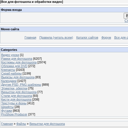
[
Все для фотошопа и обработки видео
]
Форма входа
В
Ст
Меню сайта
Главная
Правила (читать всем)
Каталог сайтов
Форум
Все для 
Categories
Видео уроки
[1]
Рамки для фотошопа
[6207]
Костюмы для фотошопа
[2974]
Обложки для DVD
[272]
Клипарты
[3163]
Скраб наборы
[1199]
Вырезы для фотошопа
[83]
Календари
[1427]
Другие PSD, PNG шаблоны
[889]
Этикетки, обертки
[75]
Виньетки для фотошопа
[77]
Стили для фотошопа
[93]
Кисти для фотошопа
[208]
Текстуры и фоны
[412]
Шрифты
[28]
Футажи
[863]
ProShow Producer
[377]
Главная
»
Файлы
»
Виньетки для фотошопа