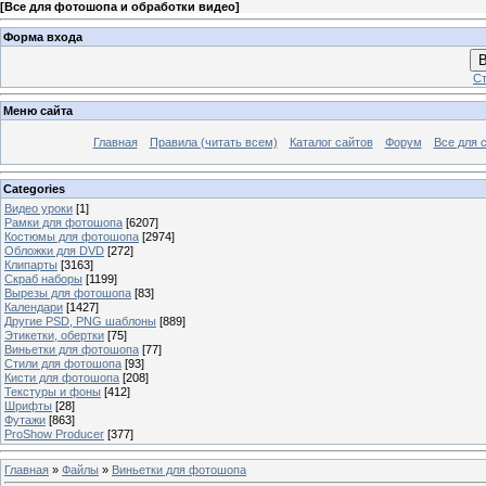
[
Все для фотошопа и обработки видео
]
Форма входа
В
Ст
Меню сайта
Главная
Правила (читать всем)
Каталог сайтов
Форум
Все для 
Categories
Видео уроки
[1]
Рамки для фотошопа
[6207]
Костюмы для фотошопа
[2974]
Обложки для DVD
[272]
Клипарты
[3163]
Скраб наборы
[1199]
Вырезы для фотошопа
[83]
Календари
[1427]
Другие PSD, PNG шаблоны
[889]
Этикетки, обертки
[75]
Виньетки для фотошопа
[77]
Стили для фотошопа
[93]
Кисти для фотошопа
[208]
Текстуры и фоны
[412]
Шрифты
[28]
Футажи
[863]
ProShow Producer
[377]
Главная
»
Файлы
»
Виньетки для фотошопа