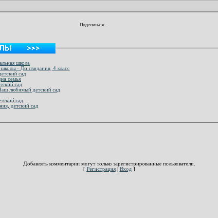
Поделиться…
альная школа
школы - До свидания, 4 класс
детский сад
дна семья
етский сад
 Наш любимый детский сад
етский сад
ния, детский сад
Добавлять комментарии могут только зарегистрированные пользователи.
[
Регистрация
|
Вход
]