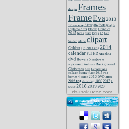
Frames
design
Frame
Eva
2013
Alexey84
footage
12 месяцев
alph
Diploma
After
Effects
Graphics
2015
birds
grass
Eggs
12
Dee
clipart
Snider
adobe
2014
Children
girl
2014 год
calendar
Full HD
Angelina
dvd
flowers
5 мифов о
Background
мужчинах
Animals
Christmas
EPS
Decorations
collage
Bunny
fiace
2015 год
2016
berries
4 класс
DVD диск
2016 год
1080
2017
2017 год
1
2018
2019
2020
класс
ДОБАВЬ В ЗАКЛАДКИ