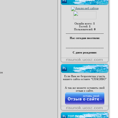
СТАТИСТИКА
Онлайн всего:
1
Гостей:
1
Пользователей:
0
________________________
Нас сегодня посетили:
________________________
С днем рождения:
Благодарность
он
Если Вам не безразлична участь
нашего сайта оставте "СПАСИБО"
А так же можете оставить свой
отзыв о сайте.
ТОП ПОЛЬЗОВАТЕЛЕЙ