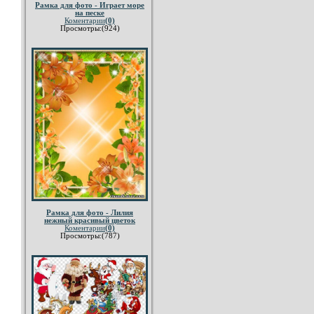
Рамка для фото - Играет море
на песке
Коментарии
(0)
Просмотры:(924)
Рамка для фото - Лилия
нежный красивый цветок
Коментарии
(0)
Просмотры:(787)