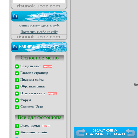
РЕКЛАМА
Купить ссылку здесь за
руб.
Поставить к себе на сайт
НАВИГАЦИЯ ПО САЙТУ
Основное меню
Создать сайт
Главная страница
Правила сайта
Ви
Обратная связь
Отзывы о сайте
Форум
Скрипты Ucoz
Все для фотошопа
Видео уроки
Фотошоп онлайн