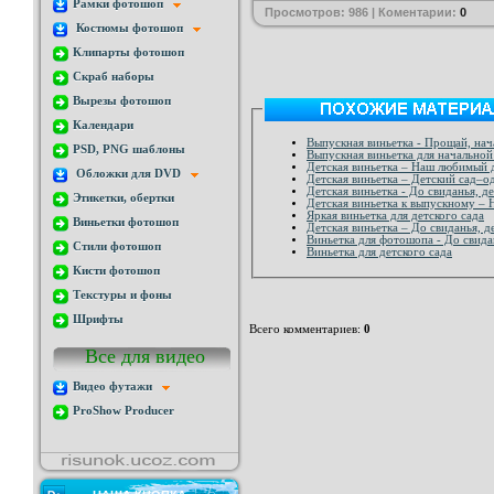
Рамки фотошоп
Просмотров: 986 | Коментарии:
0
Костюмы фотошоп
Клипарты фотошоп
Скраб наборы
Вырезы фотошоп
Календари
Выпускная виньетка - Прощай, нач
PSD, PNG шаблоны
Выпускная виньетка для начальной 
Детская виньетка – Наш любимый 
Обложки для DVD
Детская виньетка – Детский сад–о
Детская виньетка - До свиданья, д
Этикетки, обертки
Детская виньетка к выпускному –
Яркая виньетка для детского сада
Виньетки фотошоп
Детская виньетка – До свиданья, д
Виньетка для фотошопа - До свида
Стили фотошоп
Виньетка для детского сада
Кисти фотошоп
Текстуры и фоны
Шрифты
Всего комментариев
:
0
Все для видео
Видео футажи
ProShow Producer