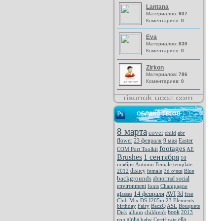
Lantana
Материалов:
907
Коментариев:
0
Eva
Материалов:
830
Коментариев:
0
Zirkon
Материалов:
786
Коментариев:
0
ОБЛАКО ТЕГОВ
8 марта
cover
child
abr
flower
23 февраля
9 мая
Easter
footages
COM Port Toolkit
AE
Brushes
1 сентября
10
ноября
Autumn
Female template
disney
2012
female
3d очки
Blue
backgrounds
abnormal social
environment
fonts
Champagne
14 февраля
AVI
3d
glasses
free
Club Mix
DS-I205m
23
Elements
birthday
Fairy
BaczQ
ASL
Bouquets
book
Disk
album
children's
2013
alpha
ella
год
baby
Certificate