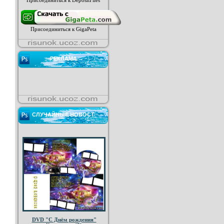
Присоединиться к DepositFiles
Присоединиться к GigaPeta
РЕКЛАМА
СЛУЧАЙНЫЕ НОВОСТ
DVD "С Днём рождения"