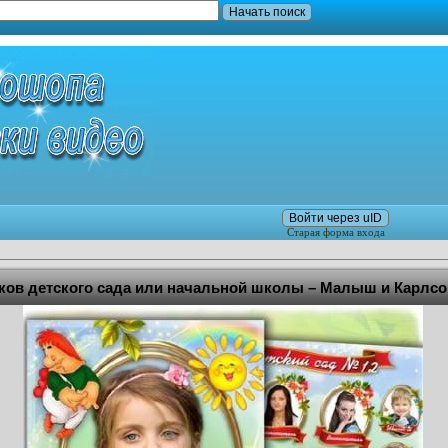
Войти через uID
Старая форма входа
ков детского сада или начальной школы – Малыш и Карлсо