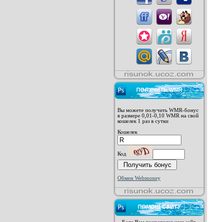
ПОЛУЧИТЬ WMR
Вы можете получить WMR-бонус
в размере 0,01-0,10 WMR на свой
кошелек 1 раз в сутки
Кошелек
Код
Обмен Webmoney
ПОМОЩ САЙТУ