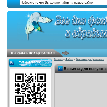
Главная
»
Файлы
»
Виньетки для фотошопа
ТУТ ИНТЕРЕСНО
Виньетка для выпускни