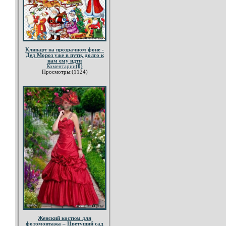
Клипарт на прозрачном фоне -
Дед Мороз уже в пути, долго к
нам ему идти
Коментарии
(0)
Просмотры:(1124)
Женский костюм для
фотомонтажа – Цветущий сад