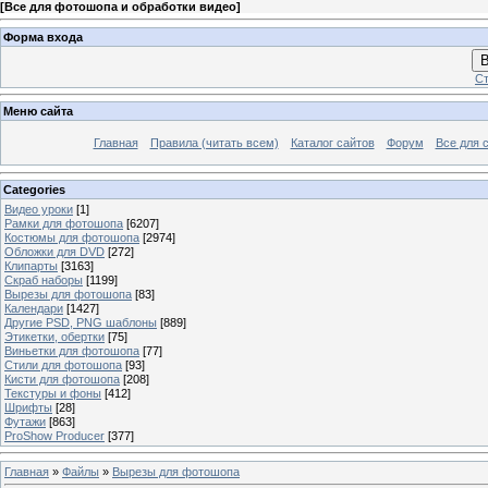
[
Все для фотошопа и обработки видео
]
Форма входа
В
Ст
Меню сайта
Главная
Правила (читать всем)
Каталог сайтов
Форум
Все для 
Categories
Видео уроки
[1]
Рамки для фотошопа
[6207]
Костюмы для фотошопа
[2974]
Обложки для DVD
[272]
Клипарты
[3163]
Скраб наборы
[1199]
Вырезы для фотошопа
[83]
Календари
[1427]
Другие PSD, PNG шаблоны
[889]
Этикетки, обертки
[75]
Виньетки для фотошопа
[77]
Стили для фотошопа
[93]
Кисти для фотошопа
[208]
Текстуры и фоны
[412]
Шрифты
[28]
Футажи
[863]
ProShow Producer
[377]
Главная
»
Файлы
»
Вырезы для фотошопа