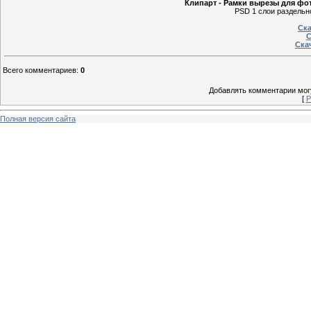
Клипарт - Рамки вырезы для ф
PSD 1 слои раздельно 
Ска
С
Ска
Всего комментариев
:
0
Добавлять комментарии могу
[
Р
Полная версия сайта