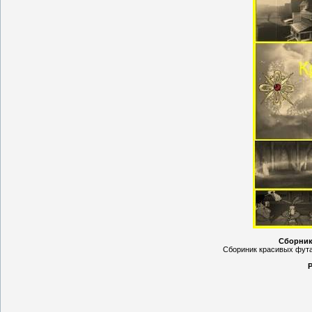
Сборник
Сбориник красивых фута
Р