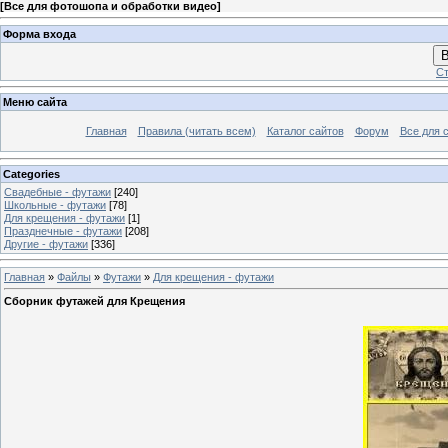
[
Все для фотошопа и обработки видео
]
Форма входа
В
Ст
Меню сайта
Главная
Правила (читать всем)
Каталог сайтов
Форум
Все для 
Categories
Свадебные - футажи
[240]
Школьные - футажи
[78]
Для крещения - футажи
[1]
Празднечные - футажи
[208]
Другие - футажи
[336]
Главная
»
Файлы
»
Футажи
»
Для крещения - футажи
Сборник футажей для Крещения