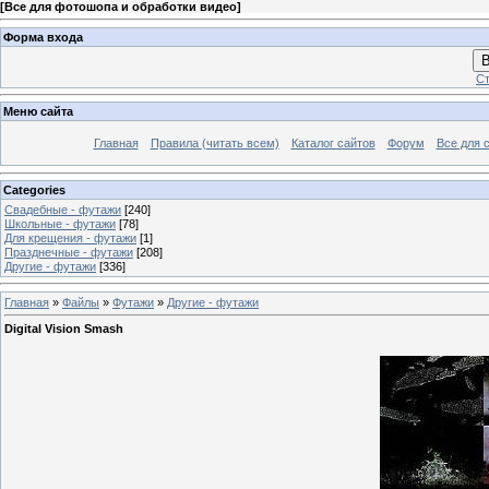
[
Все для фотошопа и обработки видео
]
Форма входа
В
Ст
Меню сайта
Главная
Правила (читать всем)
Каталог сайтов
Форум
Все для 
Categories
Свадебные - футажи
[240]
Школьные - футажи
[78]
Для крещения - футажи
[1]
Празднечные - футажи
[208]
Другие - футажи
[336]
Главная
»
Файлы
»
Футажи
»
Другие - футажи
Digital Vision Smash