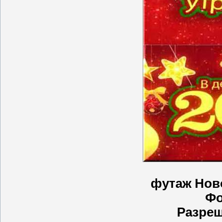
футаж Нов
Фо
Разре