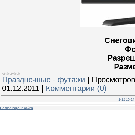
Снегови
Фо
Разре
Разм
Празднечные - футажи
|
Просмотров
01.12.2011
|
Комментарии (0)
1-12
13-24
Полная версия сайта