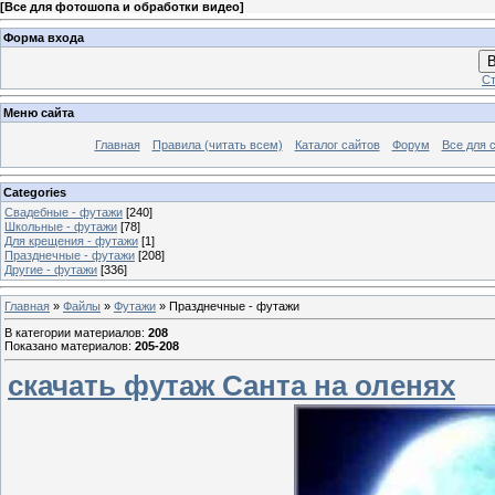
[
Все для фотошопа и обработки видео
]
Форма входа
В
Ст
Меню сайта
Главная
Правила (читать всем)
Каталог сайтов
Форум
Все для 
Categories
Свадебные - футажи
[240]
Школьные - футажи
[78]
Для крещения - футажи
[1]
Празднечные - футажи
[208]
Другие - футажи
[336]
Главная
»
Файлы
»
Футажи
» Празднечные - футажи
В категории материалов
:
208
Показано материалов
:
205-208
скачать футаж Санта на оленях