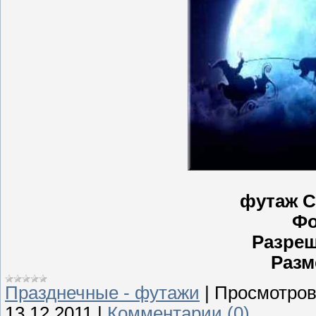
футаж С
Фо
Разре
Разм
Празднечные - футажи
|
Просмотров
13.12.2011
|
Комментарии (0)