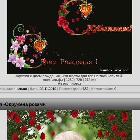
Футажи с днем рождения -Эти цветы для тебя в твой юбилей.
mov+альфа | 1280х 720 | 272 mb
Автор: moroz
Добавил:
незнаю
| Дата:
02.11.2019
| Просмотров:
352
| Коментарии:
0
я -Окружена розами