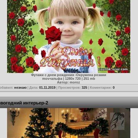
Футажи с днем рождения -Окружена розами
mov+альфа | 1280х 720 | 251 mb
Автор: moroz
Добавил:
незнаю
| Дата:
01.11.2019
| Просмотров:
325
| Коментарии:
0
вогодний интерьер-2