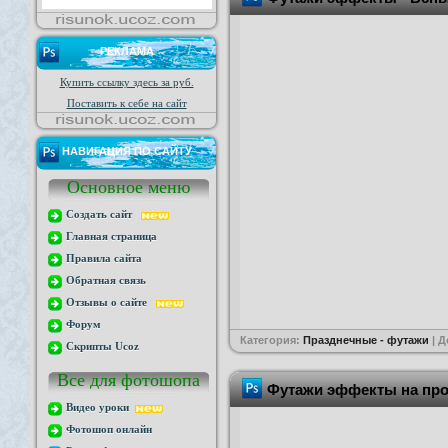
РЕКЛАМА
Купить ссылку здесь за
руб.
Поставить к себе на сайт
НАВИГАЦИЯ ПО САЙТУ
Основное меню
Создать сайт
Главная страница
Правила сайта
Обратная связь
Отзывы о сайте
Форум
Категория:
Празднечные - футажи
| 
Скрипты Ucoz
Все для фотошопа
Футажи эффекты на про
Видео уроки
Фотошоп онлайн