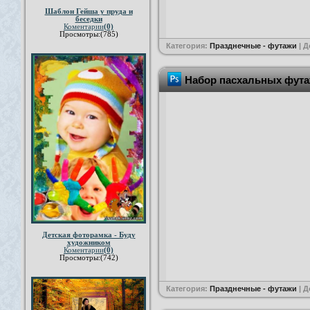
Шаблон Гейша у пруда и
беседки
Коментарии
(0)
Просмотры:(785)
Категория:
Празднечные - футажи
| 
Набор пасхальных фут
Детская фоторамка - Буду
художником
Коментарии
(0)
Просмотры:(742)
Категория:
Празднечные - футажи
| 