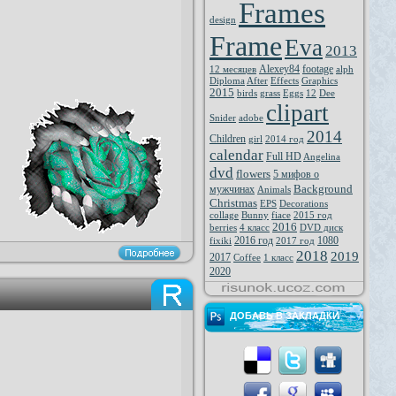
Frames
design
Frame
Eva
2013
Alexey84
footage
12 месяцев
alph
Diploma
After
Effects
Graphics
2015
birds
grass
Eggs
12
Dee
clipart
Snider
adobe
2014
Children
girl
2014 год
calendar
Full HD
Angelina
dvd
flowers
5 мифов о
Background
мужчинах
Animals
Christmas
EPS
Decorations
collage
Bunny
fiace
2015 год
2016
berries
4 класс
DVD диск
2016 год
1080
fixiki
2017 год
2018
2019
2017
Coffee
1 класс
2020
ДОБАВЬ В ЗАКЛАДКИ