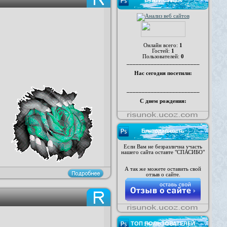
СТАТИСТИКА
Онлайн всего:
1
Гостей:
1
Пользователей:
0
________________________
Нас сегодня посетили:
________________________
С днем рождения:
Благодарность
Если Вам не безразлична участь
нашего сайта оставте "СПАСИБО"
А так же можете оставить свой
отзыв о сайте.
ТОП ПОЛЬЗОВАТЕЛЕЙ