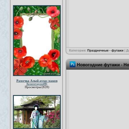
Категория:
Празднечные - футажи
| 
Новогодние футажи - Н
Рамочка Алый атлас маков
Коментарии
(0)
Просмотры:(828)