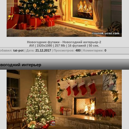
Новогодние футажи - Новогодний интерьер-2
AVI | 1920x1080 | 257 Mb | 16 футажей | 50 сек.
Добавил:
tat-pot
| Дата:
21.12.2017
| Просмотров:
480
| Коментарии:
0
овогодний интерьер