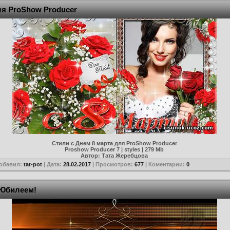
ля ProShow Producer
Стили с Днем 8 марта для ProShow Producer
Proshow Producer 7 | styles | 279 Mb
Автор: Тата Жеребцова
Добавил:
tat-pot
| Дата:
28.02.2017
| Просмотров:
677
| Коментарии:
0
 Юбилеем!