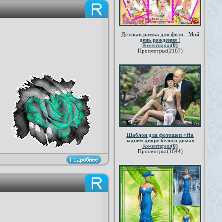
Детская рамка для фото - Мой
день рождения !
Коментарии
(0)
Просмотры:(2107)
Шаблон для фотошоп «На
заднем дворе белого дома»
Коментарии
(0)
Просмотры:(1044)