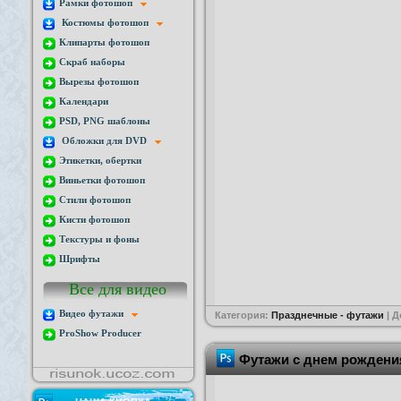
Рамки фотошоп
Костюмы фотошоп
Клипарты фотошоп
Скраб наборы
Вырезы фотошоп
Календари
PSD, PNG шаблоны
Обложки для DVD
Этикетки, обертки
Виньетки фотошоп
Стили фотошоп
Кисти фотошоп
Текстуры и фоны
Шрифты
Все для видео
Видео футажи
Категория:
Празднечные - футажи
| 
ProShow Producer
Футажи с днем рождения