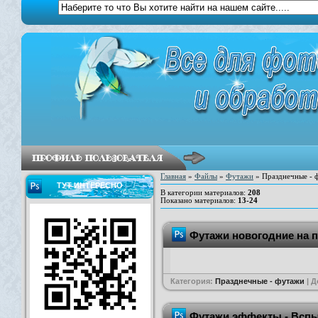
Главная
»
Файлы
»
Футажи
» Празднечные - 
ТУТ ИНТЕРЕСНО
В категории материалов
:
208
Показано материалов
:
13-24
Футажи новогодние на 
Категория:
Празднечные - футажи
| 
Футажи эффекты - Вспы