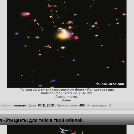
Футажи эффекты на прозрачном фоне - Летящие звезды
mov+альфа | 1280х 720 | 143 mb
Автор: moroz
demo
Добавил:
незнаю
| Дата:
03.11.2019
| Просмотров:
406
| Коментарии:
0
 -Эти цветы для тебя в твой юбилей.