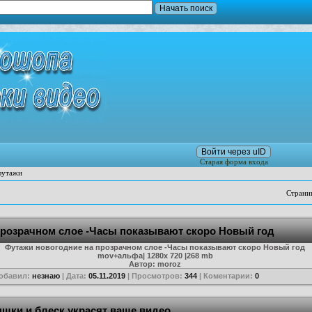
Войти через uID
Старая форма входа
футажи
Страни
прозрачном слое -Часы показывают скоро Новый год
Футажи новогодние на прозрачном слое -Часы показывают скоро Новый год
mov+альфа| 1280х 720 |268 mb
Автор: moroz
Добавил:
незнаю
| Дата:
05.11.2019
| Просмотров:
344
| Коментарии:
0
шки и блеск украсят ваше видео