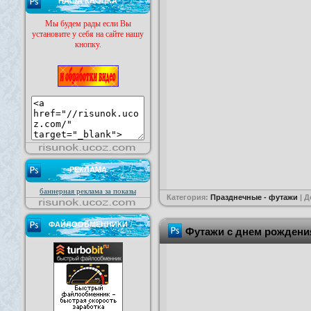
НАША КНОПКА
Мы будем рады если Вы
установите у себя на сайте нашу
кнопку.
РЕКЛАМА
баннерная реклама за показы
Категория:
Празднечные - футажи
| 
ФАЙЛООБМЕННИКИ
Футажи с днем рождени