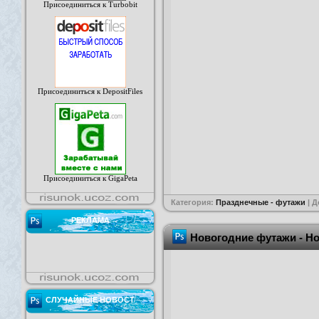
Присоединиться к Turbobit
Присоединиться к DepositFiles
Присоединиться к GigaPeta
Категория:
Празднечные - футажи
| 
РЕКЛАМА
Новогодние футажи - Но
СЛУЧАЙНЫЕ НОВОСТ