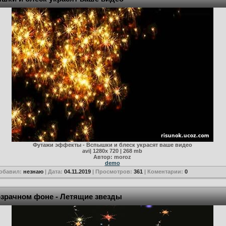
Футажи эффекты - Вспышки и блеск украсят ваше видео
avi| 1280х 720 | 268 mb
Автор: moroz
demo
Добавил:
незнаю
| Дата:
04.11.2019
| Просмотров:
361
| Коментарии:
0
зрачном фоне - Летящие звезды