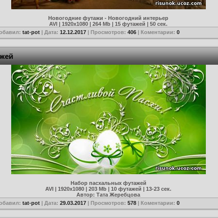
Новогодние футажи - Новогодний интерьер
AVI | 1920x1080 | 264 Mb | 15 футажей | 50 сек.
Добавил:
tat-pot
| Дата:
12.12.2017
| Просмотров:
406
| Коментарии:
0
ажей
Набор пасхальных футажей
AVI | 1920x1080 | 203 Mb | 10 футажей | 13-23 сек.
Автор: Тата Жеребцова
Добавил:
tat-pot
| Дата:
29.03.2017
| Просмотров:
578
| Коментарии:
0