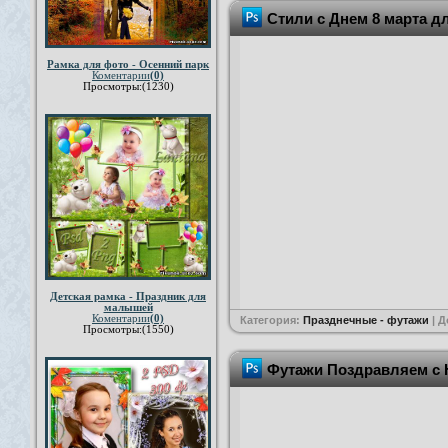
Стили с Днем 8 марта д
Рамка для фото - Осенний парк
Коментарии
(0)
Просмотры:(1230)
Детская рамка - Праздник для
малышей
Коментарии
(0)
Категория:
Празднечные - футажи
| 
Просмотры:(1550)
Футажи Поздравляем с