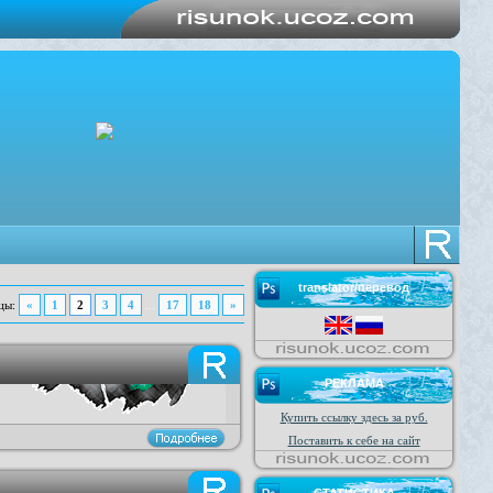
translator/перевод
«
1
2
3
4
17
18
»
цы
:
...
РЕКЛАМА
Купить ссылку здесь за
руб.
Поставить к себе на сайт