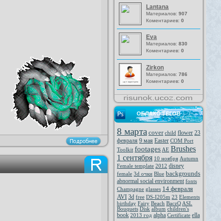
Lantana
Материалов:
907
Коментариев:
0
Eva
Материалов:
830
Коментариев:
0
Zirkon
Материалов:
786
Коментариев:
0
ОБЛАКО ТЕГОВ
8 марта
cover
flower
23
child
февраля
9 мая
Easter
COM Port
Brushes
footages
Toolkit
AE
1 сентября
10 ноября
Autumn
disney
Female template
2012
backgrounds
female
3d очки
Blue
abnormal social environment
fonts
14 февраля
Champagne
glasses
AVI
3d
free
DS-I205m
23
Elements
birthday
Fairy
Beach
BaczQ
ASL
Bouquets
Disk
album
children's
book
alpha
ella
2013 год
Certificate