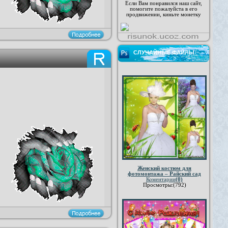
Если Вам понравился наш сайт,
помогите пожалуйста в его
продвижении, киньте монетку
СЛУЧАЙНЫЕ ФАЙЛЫ
Женский костюм для
фотомонтажа – Райский сад
Коментарии
(0)
Просмотры:(792)