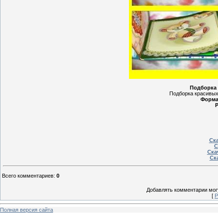
Подборка 
Подборка красивых
Форма
Р
Ска
С
Ска
Ска
Всего комментариев
:
0
Добавлять комментарии могу
[
Р
Полная версия сайта