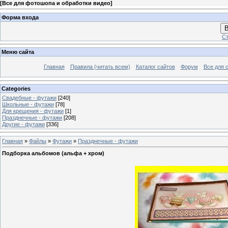
[
Все для фотошопа и обработки видео
]
Форма входа
В
Ст
Меню сайта
Главная
Правила (читать всем)
Каталог сайтов
Форум
Все для 
Categories
Свадебные - футажи
[240]
Школьные - футажи
[78]
Для крещения - футажи
[1]
Празднечные - футажи
[208]
Другие - футажи
[336]
Главная
»
Файлы
»
Футажи
»
Празднечные - футажи
Подборка альбомов (альфа + хром)