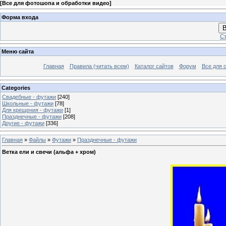
[
Все для фотошопа и обработки видео
]
Форма входа
В
Ст
Меню сайта
Главная
Правила (читать всем)
Каталог сайтов
Форум
Все для 
Categories
Свадебные - футажи
[240]
Школьные - футажи
[78]
Для крещения - футажи
[1]
Празднечные - футажи
[208]
Другие - футажи
[336]
Главная
»
Файлы
»
Футажи
»
Празднечные - футажи
Ветка ели и свечи (альфа + хром)