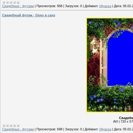
Свадебные - футажи
|
Просмотров:
958
|
Загрузок:
0
|
Добавил:
Vilyassa
|
Дата:
05.02.
Свадебный футаж - Окно в саду
Свадебн
AVI | 720 х 5
Свадебные - футажи
|
Просмотров:
698
|
Загрузок:
0
|
Добавил:
Vilyassa
|
Дата:
05.02.