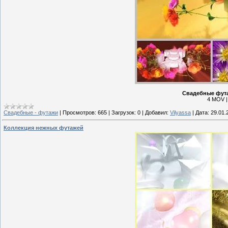
Свадебные фут
4 MOV |
Свадебные - футажи
|
Просмотров:
665
|
Загрузок:
0
|
Добавил:
Vilyassa
|
Дата:
29.01.
Коллекция нежных футажей