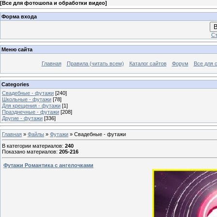
[
Все для фотошопа и обработки видео
]
Форма входа
В
Ст
Меню сайта
Главная
Правила (читать всем)
Каталог сайтов
Форум
Все для 
Categories
Свадебные - футажи
[240]
Школьные - футажи
[78]
Для крещения - футажи
[1]
Празднечные - футажи
[208]
Другие - футажи
[336]
Главная
»
Файлы
»
Футажи
» Свадебные - футажи
В категории материалов
:
240
Показано материалов
:
205-216
Футажи Романтика с ангелочками