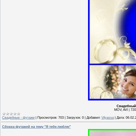
Свадебный 
MOV, AVI | 720
Свадебные - футажи
|
Просмотров:
703
|
Загрузок:
0
|
Добавил:
Vilyassa
|
Дата:
06.02.
Сборка футажей на тему "Я тебя люблю"