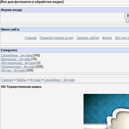
[
Все для фотошопа и обработки видео
]
Форма входа
В
Ст
Меню сайта
Главная
Правила (читать всем)
Каталог сайтов
Форум
Все для 
Categories
Свадебные - футажи
[240]
Школьные - футажи
[78]
Для крещения - футажи
[1]
Празднечные - футажи
[208]
Другие - футажи
[336]
Главная
»
Файлы
»
Футажи
»
Свадебные - футажи
HD Торжественная рамка