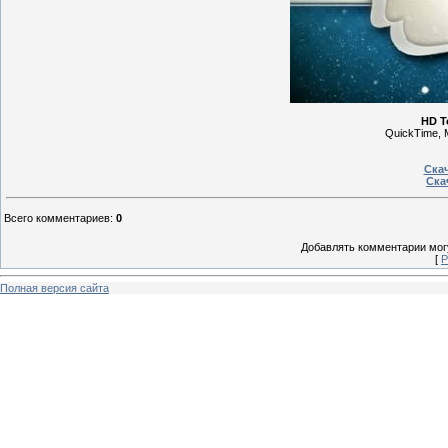
HD Т
QuickTime, 
Скач
Ска
Всего комментариев
:
0
Добавлять комментарии могу
[
Р
Полная версия сайта