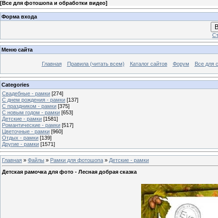
[
Все для фотошопа и обработки видео
]
Форма входа
В
Ст
Меню сайта
Главная
Правила (читать всем)
Каталог сайтов
Форум
Все для 
Categories
Свадебные - рамки
[274]
С днем рождения - рамки
[137]
С праздником - рамки
[375]
С новым годом - рамки
[653]
Детские - рамки
[1581]
Романтические - рамки
[517]
Цветочные - рамки
[960]
Отдых - рамки
[139]
Другие - рамки
[1571]
Главная
»
Файлы
»
Рамки для фотошопа
»
Детские - рамки
Детская рамочка для фото - Лесная добрая сказка