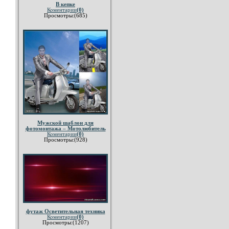
В кепке
Коментарии
(0)
Просмотры:(685)
Мужской шаблон для
фотомонтажа – Мотолюбитель
Коментарии
(0)
Просмотры:(928)
футаж Осветительная техника
Коментарии
(0)
Просмотры:(1207)