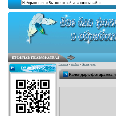
Главная
»
Файлы
»
Календари
ТУТ ИНТЕРЕСНО
Календарь-фоторамка на