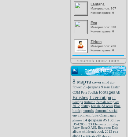
Lantana
Материалов:
907
Коментариев:
0
Eva
Материалов:
830
Коментариев:
0
Zirkon
Материалов:
786
Коментариев:
0
ОБЛАКО ТЕГОВ
8 марта
cover
child
abr
flower
23 февраля
9 мая
Easter
footages
COM Port Toolkit
AE
Brushes
1 сентября
10
ноября
Autumn
Female template
disney
2012
female
3d очки
Blue
backgrounds
abnormal social
environment
fonts
Champagne
14 февраля
AVI
3d
glasses
free
DS-I205m
23
Elements
birthday
Fairy
BaczQ
ASL
Bouquets
Disk
book
album
children's
2013 год
alpha
ella
Certificate
design