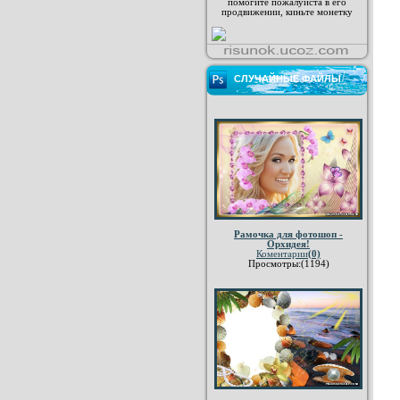
помогите пожалуйста в его
продвижении, киньте монетку
СЛУЧАЙНЫЕ ФАЙЛЫ
Рамочка для фотошоп -
Орхидея!
Коментарии
(0)
Просмотры:(1194)