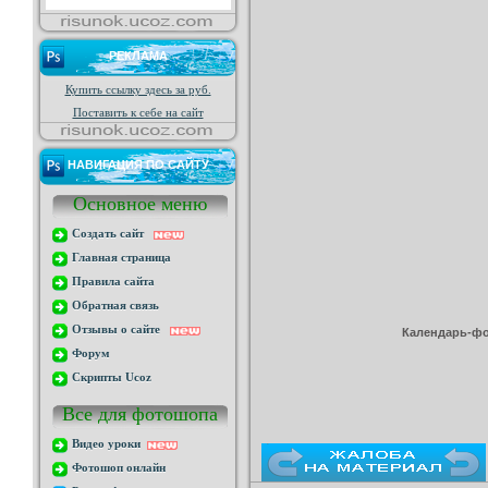
РЕКЛАМА
Купить ссылку здесь за
руб.
Поставить к себе на сайт
НАВИГАЦИЯ ПО САЙТУ
Основное меню
Создать сайт
Главная страница
Правила сайта
Обратная связь
Отзывы о сайте
Календарь-фот
Форум
Скрипты Ucoz
Все для фотошопа
Видео уроки
Фотошоп онлайн