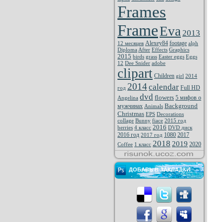
Frames
Frame
Eva
2013
Alexey84
footage
12 месяцев
alph
Diploma
After
Effects
Graphics
2015
birds
grass
Easter eggs
Eggs
12
Dee Snider
adobe
clipart
Children
girl
2014
2014
calendar
Full HD
год
dvd
flowers
5 мифов о
Angelina
Background
мужчинах
Animals
Christmas
EPS
Decorations
collage
Bunny
fiace
2015 год
2016
berries
4 класс
DVD диск
2016 год
1080
2017
2017 год
2018
2019
2020
Coffee
1 класс
ДОБАВЬ В ЗАКЛАДКИ