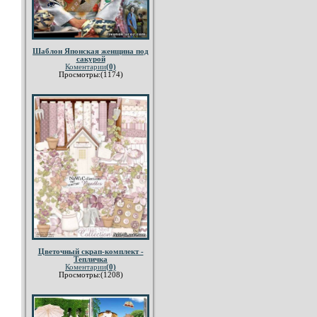
Шаблон Японская женщина под
сакурой
Коментарии
(0)
Просмотры:(1174)
Цветочный скрап-комплект -
Тепличка
Коментарии
(0)
Просмотры:(1208)