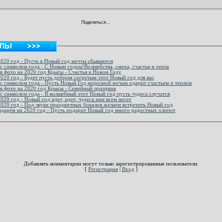
Поделиться…
2020 год - Пусть в Новый год мечты сбываются
с символом года - С Новым годом!Волшебства, смеха, счастья и тепла
я фото на 2020 год Крысы - Счастья в Новом Году
2020 год - Будет пусть добром согретым этот Новый год для вас
с символом года - Пусть Новый Год морозной ночью одарит счастьем и теплом
ля фото на 2020 год Крысы - Семейный праздник
с символом года - В волшебный этот Новый год пусть чудеса случатся
020 год - Новый год идет, идет, чудеса нам всем несет
2020 год - Под звуки праздничных бокалов желаем встретить Новый год
ндарём на 2020 год - Пусть подарит Новый год много радостных хлопот
Добавлять комментарии могут только зарегистрированные пользователи.
[
Регистрация
|
Вход
]