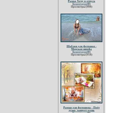
Рамка Хочу в отпуск
Коментарии
(0)
Просмотры:(908)
Шаблон для фотошоп -
Морская нимфа
Коментарии
(0)
Просмотры:(918)
Рамки для фотошопа - Поёт
душа, танцует осень