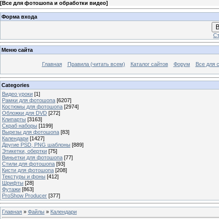
[
Все для фотошопа и обработки видео
]
Форма входа
В
Ст
Меню сайта
Главная
Правила (читать всем)
Каталог сайтов
Форум
Все для 
Categories
Видео уроки
[1]
Рамки для фотошопа
[6207]
Костюмы для фотошопа
[2974]
Обложки для DVD
[272]
Клипарты
[3163]
Скраб наборы
[1199]
Вырезы для фотошопа
[83]
Календари
[1427]
Другие PSD, PNG шаблоны
[889]
Этикетки, обертки
[75]
Виньетки для фотошопа
[77]
Стили для фотошопа
[93]
Кисти для фотошопа
[208]
Текстуры и фоны
[412]
Шрифты
[28]
Футажи
[863]
ProShow Producer
[377]
Главная
»
Файлы
»
Календари