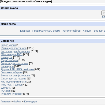
[
Все для фотошопа и обработки видео
]
Форма входа
В
Ст
Меню сайта
Главная
Правила (читать всем)
Каталог сайтов
Форум
Все для 
Categories
Видео уроки
[1]
Рамки для фотошопа
[6207]
Костюмы для фотошопа
[2974]
Обложки для DVD
[272]
Клипарты
[3163]
Скраб наборы
[1199]
Вырезы для фотошопа
[83]
Календари
[1427]
Другие PSD, PNG шаблоны
[889]
Этикетки, обертки
[75]
Виньетки для фотошопа
[77]
Стили для фотошопа
[93]
Кисти для фотошопа
[208]
Текстуры и фоны
[412]
Шрифты
[28]
Футажи
[863]
ProShow Producer
[377]
Главная
»
Файлы
»
Календари