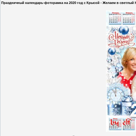
Праздничный календарь-фоторамка на 2020 год с Крысой - Желаем в светлый 