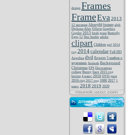
Frames
design
Frame
Eva
2013
Alexey84
footage
12 месяцев
alph
Diploma
After
Effects
Graphics
2015
Copilot
birds
grass
Butterfly
Eggs
12
Dee Snider
adobe
clipart
Children
girl
2014
2014
calendar
Full HD
год
dvd
flowers
5 мифов о
Angelina
Background
мужчинах
Animals
Christmas
EPS
Decorations
collage
Bunny
fiace
2015 год
2016
berries
4 класс
DVD диск
2016 год
1080
2017
2017 год
1
2018
2019
2020
класс
ДОБАВЬ В ЗАКЛАДКИ