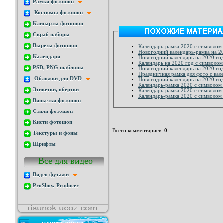
Рамки фотошоп
Костюмы фотошоп
Клипарты фотошоп
Скраб наборы
Вырезы фотошоп
Календарь-рамка 2020 с символом 
Новогодний календарь-рамка на 20
Календари
Новогодний календарь на 2020 год
Календарь на 2020 год с символом
PSD, PNG шаблоны
Новогодний календарь на 2020 год
Праздничная рамка для фото с кал
Обложки для DVD
Новогодний календарь на 2020 год
Календарь-рамка 2020 с символом
Этикетки, обертки
Календарь-рамка 2020 с символом 
Календарь-рамка 2020 с символом
Виньетки фотошоп
Стили фотошоп
Кисти фотошоп
Всего комментариев
:
0
Текстуры и фоны
Шрифты
Все для видео
Видео футажи
ProShow Producer