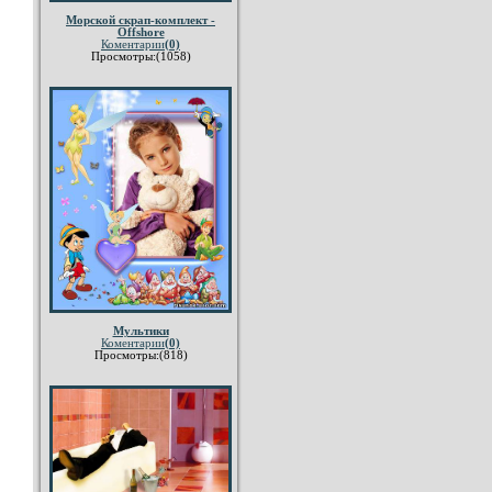
Морской скрап-комплект -
Offshore
Коментарии
(0)
Просмотры:(1058)
Мультики
Коментарии
(0)
Просмотры:(818)