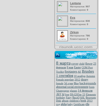
Lantana
Материалов:
907
Коментариев:
0
Eva
Материалов:
830
Коментариев:
0
Zirkon
Материалов:
786
Коментариев:
0
ОБЛАКО ТЕГОВ
8 марта
cover
flower
23
child
февраля
9 мая
Easter
COM Port
Brushes
footages
Toolkit
AE
1 сентября
10 ноября
Autumn
disney
Female template
2012
backgrounds
female
3d очки
Blue
abnormal social environment
fonts
14 февраля
Champagne
glasses
AVI
3d
free
DS-I205m
23
Elements
birthday
Fairy
BaczQ
ASL
Bouquets
book
Disk
album
children's
2013
alpha
ella
год
baby
Certificate