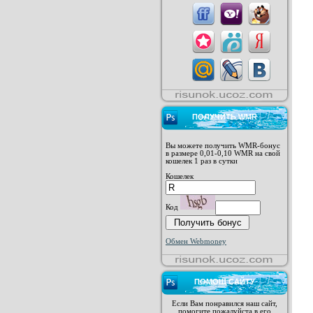
ПОЛУЧИТЬ WMR
Вы можете получить WMR-бонус
в размере 0,01-0,10 WMR на свой
кошелек 1 раз в сутки
Кошелек
Код
Обмен Webmoney
ПОМОЩ САЙТУ
Если Вам понравился наш сайт,
помогите пожалуйста в его