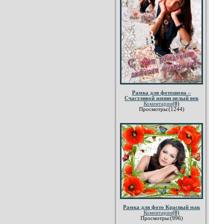
Рамка для фотошопа –
Счастливой жизни целый век
Коментарии
(0)
Просмотры:(1244)
Рамка для фото Красный мак
Коментарии
(0)
Просмотры:(996)