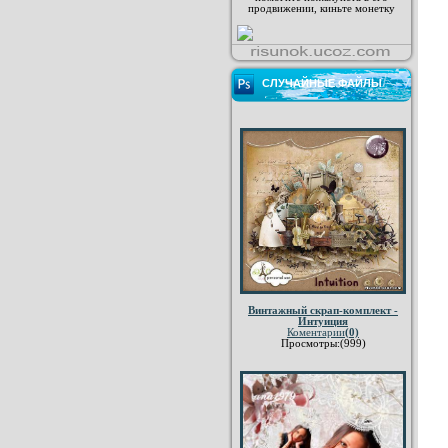
продвижении, киньте монетку
СЛУЧАЙНЫЕ ФАЙЛЫ
Винтажный скрап-комплект -
Интуиция
Коментарии
(0)
Просмотры:(999)