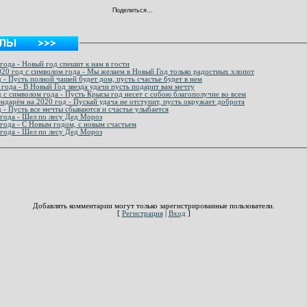
Поделиться…
года - Новый год спешит к нам в гости
20 год с символом года - Мы желаем в Новый Год только радостных хлопот
 - Пусть полной чашей будет дом, пусть счастье будет в нем
 года - В Новый Год звезда удачи пусть подарит вам мечту
 с символом года - Пусть Крысы год несет с собою благополучие во всем
ендарём на 2020 год - Пускай удача не отступит, пусть окружает доброта
 - Пусть все мечты сбываются и счастье улыбается
 года - Шел по лесу Дед Мороз
года - С Новым годом, с новым счастьем
 года - Шел по лесу Дед Мороз
Добавлять комментарии могут только зарегистрированные пользователи.
[
Регистрация
|
Вход
]