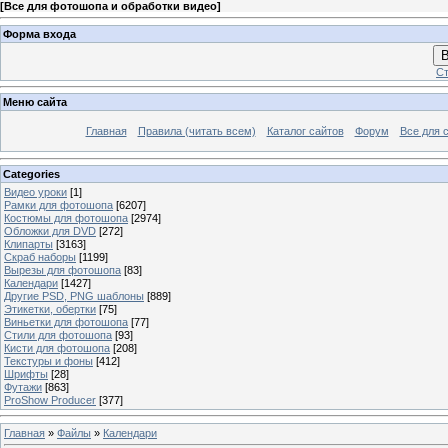
[
Все для фотошопа и обработки видео
]
Форма входа
В
Ст
Меню сайта
Главная
Правила (читать всем)
Каталог сайтов
Форум
Все для 
Categories
Видео уроки
[1]
Рамки для фотошопа
[6207]
Костюмы для фотошопа
[2974]
Обложки для DVD
[272]
Клипарты
[3163]
Скраб наборы
[1199]
Вырезы для фотошопа
[83]
Календари
[1427]
Другие PSD, PNG шаблоны
[889]
Этикетки, обертки
[75]
Виньетки для фотошопа
[77]
Стили для фотошопа
[93]
Кисти для фотошопа
[208]
Текстуры и фоны
[412]
Шрифты
[28]
Футажи
[863]
ProShow Producer
[377]
Главная
»
Файлы
»
Календари