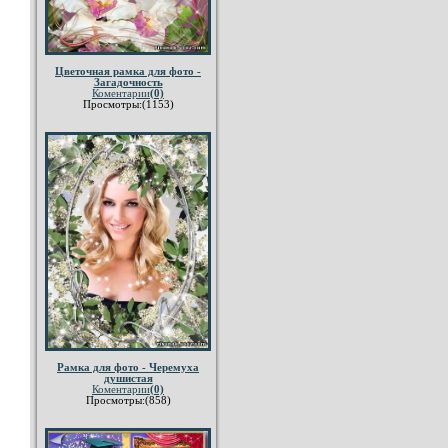
Цветочная рамка для фото -
Загадочность
Коментарии
(0)
Просмотры:(1153)
Рамка для фото - Черемуха
душистая
Коментарии
(0)
Просмотры:(858)