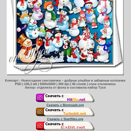
Клипарт - Новогодние снеговички – добрые улыбки и забавные колпачки
PSD | 106,3 мб | 5000х5000 | 300 dpi | 46 слоёв | слои отключены
Автор: отделила от фона и составила набор Туся
Скачать с Borncash.org
Скачать с Startfiles.org