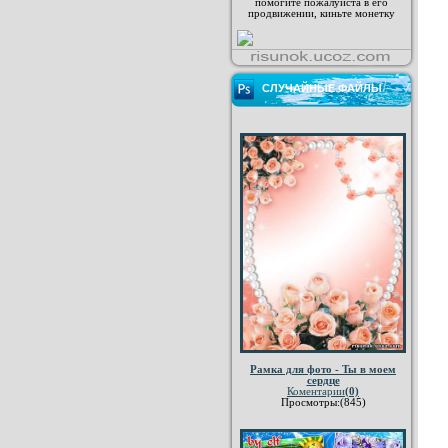
помогите пожалуйста в его
продвижении, киньте монетку
СЛУЧАЙНЫЕ ФАЙЛЫ
Рамка для фото - Ты в моем
сердце
Коментарии
(0)
Просмотры:(845)