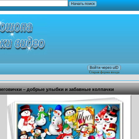
Войти через uID
Старая форма входа
неговички – добрые улыбки и забавные колпачки