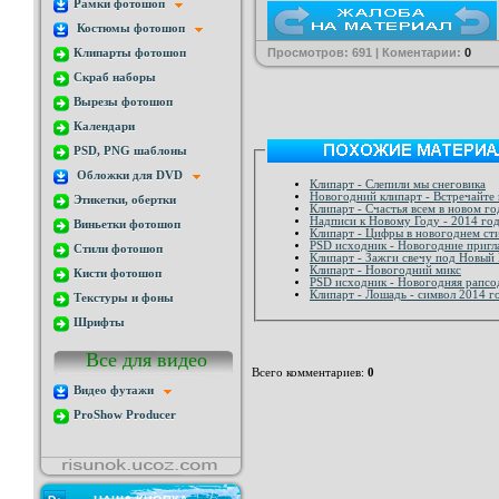
Рамки фотошоп
Костюмы фотошоп
Просмотров: 691 | Коментарии:
0
Клипарты фотошоп
Скраб наборы
Вырезы фотошоп
Календари
PSD, PNG шаблоны
Обложки для DVD
Клипарт - Слепили мы снеговика
Новогодний клипарт - Встречайте 
Этикетки, обертки
Клипарт - Счастья всем в новом г
Надписи к Новому Году - 2014 го
Виньетки фотошоп
Клипарт - Цифры в новогоднем ст
PSD исходник - Новогодние приг
Стили фотошоп
Клипарт - Зажги свечу под Новый
Клипарт - Новогодний микс
Кисти фотошоп
PSD исходник - Новогодняя рапсо
Клипарт - Лошадь - символ 2014 г
Текстуры и фоны
Шрифты
Все для видео
Всего комментариев
:
0
Видео футажи
ProShow Producer