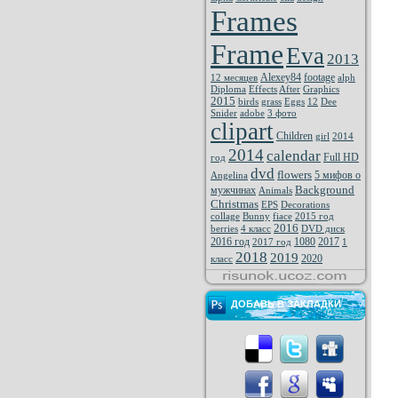
Frames
Frame
Eva
2013
Alexey84
footage
12 месяцев
alph
Diploma
Effects
After
Graphics
2015
birds
grass
Eggs
12
Dee
Snider
adobe
3 фото
clipart
Children
girl
2014
2014
calendar
Full HD
год
dvd
flowers
5 мифов о
Angelina
Background
мужчинах
Animals
Christmas
EPS
Decorations
collage
Bunny
fiace
2015 год
2016
berries
4 класс
DVD диск
2016 год
1080
2017
2017 год
1
2018
2019
2020
класс
ДОБАВЬ В ЗАКЛАДКИ