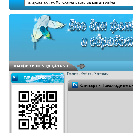
Главная
»
Файлы
»
Клипарты
ТУТ ИНТЕРЕСНО
Клипарт - Новогодние с