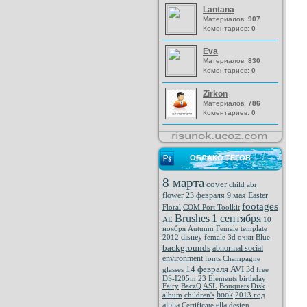
Lantana
Материалов:
907
Коментариев:
0
Eva
Материалов:
830
Коментариев:
0
Zirkon
Материалов:
786
Коментариев:
0
ОБЛАКО ТЕГОВ
8 марта
cover
child
abr
flower
23 февраля
9 мая
Easter
footages
Floral
COM Port Toolkit
Brushes
1 сентября
AE
10
ноября
Autumn
Female template
disney
2012
female
3d очки
Blue
backgrounds
abnormal social
environment
fonts
Champagne
14 февраля
AVI
3d
glasses
free
DS-I205m
23
Elements
birthday
Fairy
BaczQ
ASL
Bouquets
Disk
book
album
children's
2013 год
alpha
ella
Certificate
design