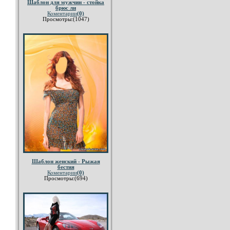
Шаблон для мужчин - стойка
брюс ли
Коментарии
(0)
Просмотры:(1047)
Шаблон женский - Рыжая
бестия
Коментарии
(0)
Просмотры:(694)