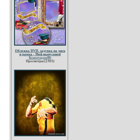
Обложка DVD, задувка на диск
и рамка - Мой выпускной
Коментарии
(0)
Просмотры:(2303)