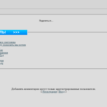
Поделиться…
все снеговика
оду пожелать мы хотим
д
иле
лашения
 Год
дия
ода
Добавлять комментарии могут только зарегистрированные пользователи.
[
Регистрация
|
Вход
]