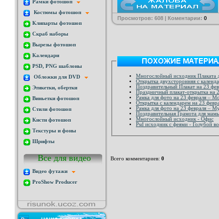
Рамки фотошоп
Костюмы фотошоп
Просмотров: 608 | Коментарии:
0
Клипарты фотошоп
Скраб наборы
Вырезы фотошоп
Календари
PSD, PNG шаблоны
Многослойный исходник Плаката д
Обложки для DVD
Открытка двухс
Поздравительный Плакат на 23 фев
Этикетки, обертки
Праздничный плакат-откр
Рамка для фото на 23 февраля – 
Виньетки фотошоп
Открытка с календарем на 23 фев
Рамка для фото на 23 февраля – 
Стили фотошоп
Поздравительная Грамота для мамы
Многослойный исходник - Офис
Кисти фотошоп
Psd исходник с феями - Голубой в
Текстуры и фоны
Шрифты
Все для видео
Всего комментариев
:
0
Видео футажи
ProShow Producer