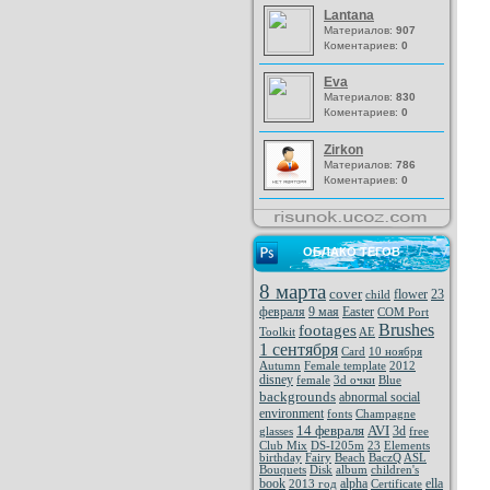
Lantana
Материалов:
907
Коментариев:
0
Eva
Материалов:
830
Коментариев:
0
Zirkon
Материалов:
786
Коментариев:
0
ОБЛАКО ТЕГОВ
8 марта
cover
flower
23
child
февраля
9 мая
Easter
COM Port
Brushes
footages
Toolkit
AE
1 сентября
Card
10 ноября
Autumn
Female template
2012
disney
female
3d очки
Blue
backgrounds
abnormal social
environment
fonts
Champagne
14 февраля
AVI
3d
glasses
free
Club Mix
DS-I205m
23
Elements
birthday
Fairy
Beach
BaczQ
ASL
Bouquets
Disk
album
children's
book
alpha
ella
2013 год
Certificate