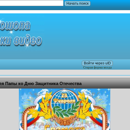
Войти через uID
Старая форма входа
ля Папы ко Дню Защитника Отечества