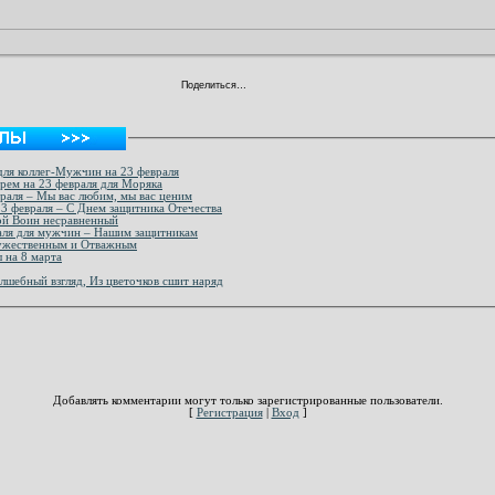
Поделиться…
ля коллег-Мужчин на 23 февраля
торонняя с календарем на 23 февраля для Моряка
раля – Мы вас любим, мы вас ценим
ытка на 23 февраля – С Днем защитника Отечества
Мой Воин несравненный
раля для мужчин – Нашим защитникам
Мужественным и Отважным
 на 8 марта
олшебный взгляд, Из цветочков сшит наряд
Добавлять комментарии могут только зарегистрированные пользователи.
[
Регистрация
|
Вход
]