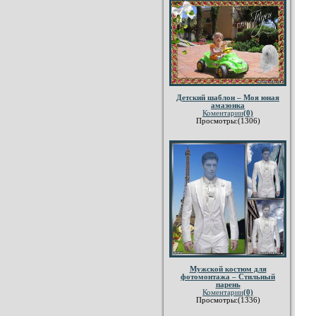
Детский шаблон – Моя юная
амазонка
Коментарии
(0)
Просмотры:(1306)
Мужской костюм для
фотомонтажа – Стильный
парень
Коментарии
(0)
Просмотры:(1336)