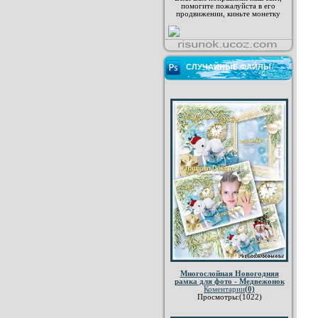
помогите пожалуйста в его
продвижении, киньте монетку
СЛУЧАЙНЫЕ ФАЙЛЫ
Многослойная Новогодняя
рамка для фото - Медвежонок
Коментарии
(0)
Просмотры:(1022)