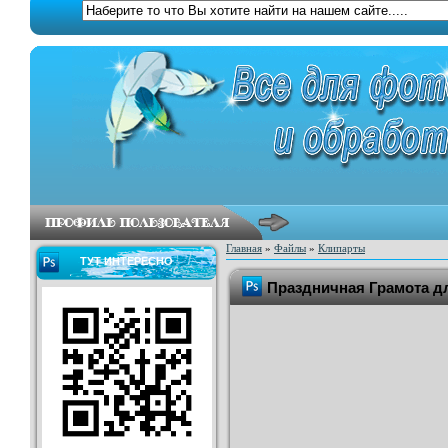
Главная
»
Файлы
»
Клипарты
ТУТ ИНТЕРЕСНО
Праздничная Грамота д