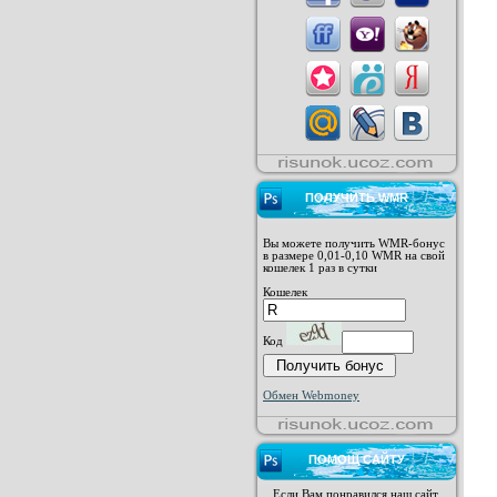
ПОЛУЧИТЬ WMR
Вы можете получить WMR-бонус
в размере 0,01-0,10 WMR на свой
кошелек 1 раз в сутки
Кошелек
Код
Обмен Webmoney
ПОМОЩ САЙТУ
Если Вам понравился наш сайт,