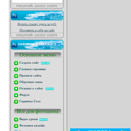
РЕКЛАМА
Купить ссылку здесь за
руб.
Поставить к себе на сайт
НАВИГАЦИЯ ПО САЙТУ
Основное меню
Создать сайт
Главная страница
Правила сайта
Обратная связь
Отзывы о сайте
Форум
Скрипты Ucoz
Все для фотошопа
Видео уроки
Фотошоп онлайн