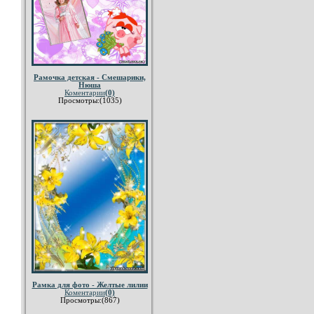
Рамочка детская - Смешарики,
Нюша
Коментарии
(0)
Просмотры:(1035)
Рамка для фото - Желтые лилии
Коментарии
(0)
Просмотры:(867)