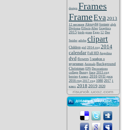
Frames
design
Frame
Eva
2013
Alexey84
footage
12 месяцев
alph
Diploma
Effects
After
Graphics
2015
birds
grass
Eggs
12
Dee
clipart
Snider
adobe
2014
Children
girl
2014 год
calendar
Full HD
Angelina
dvd
flowers
5 мифов о
Background
мужчинах
Animals
Christmas
EPS
Decorations
collage
Bunny
fiace
2015 год
2016
berries
4 класс
DVD диск
2016 год
1080
2017
2017 год
1
2018
2019
2020
класс
ДОБАВЬ В ЗАКЛАДКИ