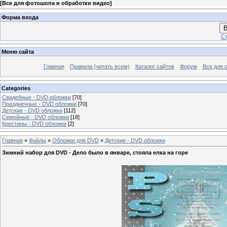
[
Все для фотошопа и обработки видео
]
Форма входа
В
Ст
Меню сайта
Главная
Правила (читать всем)
Каталог сайтов
Форум
Все для 
Categories
Свадебные - DVD обложки
[70]
Празднечные - DVD обложки
[70]
Детские - DVD обложки
[112]
Семейные - DVD обложки
[18]
Крестины - DVD обложки
[2]
Главная
»
Файлы
»
Обложки для DVD
»
Детские - DVD обложки
Зимний набор для DVD - Дело было в январе, стояла елка на горе